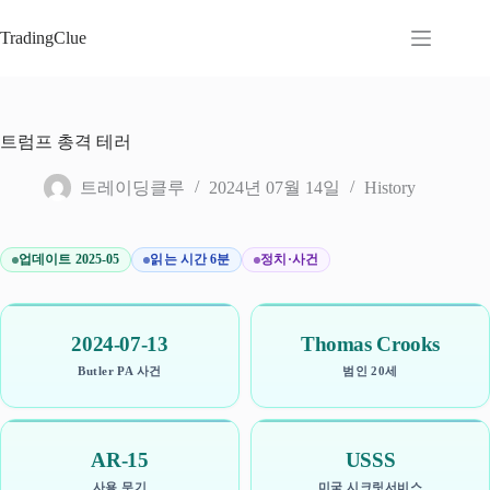
본
문
TradingClue
으
로
건
너
트럼프 총격 테러
뛰
기
트레이딩클루
2024년 07월 14일
History
업데이트 2025-05
읽는 시간 6분
정치·사건
2024-07-13
Thomas Crooks
Butler PA 사건
범인 20세
AR-15
USSS
사용 무기
미국 시크릿서비스