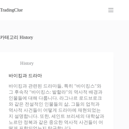
본
문
TradingClue
으
로
건
너
카테고리
History
뛰
기
History
바이킹과 드라마
바이킹과 관련된 드라마들, 특히 "바이킹스"와
그 후속작 "바이킹스: 발할라"의 역사적 배경과
인물들에 대해 다룹니다. 라그나르 로드브로크
와 같은 전설적인 인물들의 삶, 그들의 업적과
역사적 사건들이 어떻게 드라마에 재현되었는
지 설명합니다. 또한, 세인트 브리세의 대학살과
노르만 정복과 같은 중요한 역사적 사건들이 어
떻게 포함되었는지 탐구합니다.