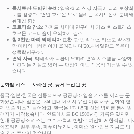
옥시토신·도파민 분비
: 입술·혀의 신경 자극이 뇌의 보상회
로를 활성화. ‘연인 호르몬’으로 불리는 옥시토신이 분비돼
유대감 형성.
코르티솔 감소
: 라피드 시티대 연구에서 키스 후 스트레스
호르몬 코르티솔이 유의하게 감소.
침 8천만 마리 박테리아 교환
: 한 번의 10초 키스로 약 8천
만 마리의 박테리아가 옮겨갑니다(2014 네덜란드 응용미
생물학연구소).
면역 자극
: 박테리아 교환이 오히려 면역 시스템을 다양화
시킨다는 가설도 있어 — 단점이 아닌 적응적 기능일 수 있
습니다.
문화별 키스 — 사라진 곳, 늦게 도입된 곳
중국·일본·한국은 전통적으로 공공장소 입술 키스를 꺼리는 문
화였습니다. 일본은 1860년대 메이지 유신 이후 서구 문화와 함
께 입술 키스가 들어왔고, 한국은 1920년대 신문·영화를 통해 알
려지기 시작했습니다. 인도에서도 BC 1500년경 기록은 있지만
현대 공공장소 키스는 보수 사회의 반발로 여전히 제한적입니다.
아프리카 일부 부족, 파푸아뉴기니, 아마존 원주민은 지금도 입
술 키스 풍습이 없습니다.