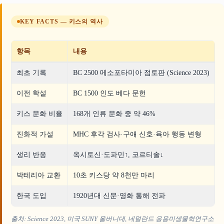
KEY FACTS — 키스의 역사
항목
내용
최초 기록
BC 2500 메소포타미아 점토판 (Science 2023)
이전 학설
BC 1500 인도 베다 문헌
키스 문화 비율
168개 인류 문화 중 약 46%
진화적 가설
MHC 후각 검사·구애 신호·육아 행동 변형
생리 반응
옥시토신·도파민↑, 코르티솔↓
박테리아 교환
10초 키스당 약 8천만 마리
한국 도입
1920년대 신문·영화 통해 전파
출처: Science 2023, 미국 SUNY 올버니대, 네덜란드 응용미생물학연구소