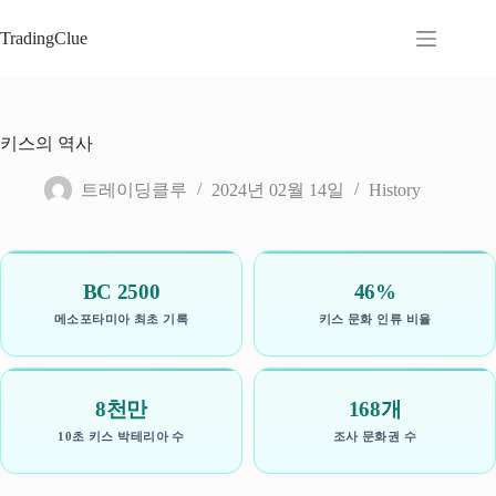
본
문
TradingClue
으
로
건
너
키스의 역사
뛰
기
트레이딩클루
2024년 02월 14일
History
BC 2500
46%
메소포타미아 최초 기록
키스 문화 인류 비율
8천만
168개
10초 키스 박테리아 수
조사 문화권 수