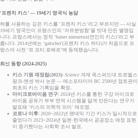
‘프렌치 키스’ — 19세기 영국식 농담
혀를 사용하는 깊은 키스를 ‘프렌치 키스’라고 부르지만 — 사실
19세기 영국인이 프랑스인의 ‘자유분방함’을 빗대 만든 별명입
니다. 프랑스에서는 정작 ‘baiser amoureux(연인의 키스)’라고 부
릅니다. 2014년에는 ‘galocher'(프렌치 키스 하다)가 처음으로 프
랑스어 사전 ‘르 프티 로베르’에 등재됐습니다.
최신 동향 (2024-2025)
키스 기원 재정립(2023)
:
Science
게재 옥스퍼드대 트로엘스
팡크-옌센 박사 논문 — 메소포타미아 BC 2500년 점토판이
최초의 키스 기록임을 확정.
마이크로바이옴 연구
: 2024년 키스를 통한 구강 마이크로
바이옴 공유가 부부 면역 시스템을 닮게 만든다는 연구가
발표돼 ‘키스의 의학적 의미’ 재조명.
코로나 이후
: 2020~2022년 팬데믹 기간 키스가 일시적으로
줄었다가 2023~2024년 일본·한국에서 공공장소 애정 표현
이 증가했다는 사회학 조사 발표.