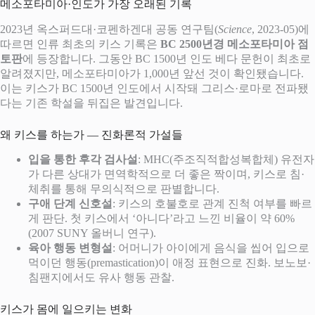
메소포타미아·인도가 가장 오래된 기록
2023년 옥스퍼드대·코펜하겐대 공동 연구팀(
Science
, 2023-05)에
따르면 인류 최초의 키스 기록은
BC 2500년경 메소포타미아 점
토판
에 등장합니다. 그동안 BC 1500년 인도 베다 문헌이 최초로
알려졌지만, 메소포타미아가 1,000년 앞선 것이 확인됐습니다.
이는 키스가 BC 1500년 인도에서 시작돼 그리스·로마로 전파됐
다는 기존 학설을 뒤집은 발견입니다.
왜 키스를 하는가 — 진화론적 가설들
입을 통한 후각 검사설
: MHC(주조직적합성복합체) 유전자
가 다른 상대가 면역학적으로 더 좋은 짝이며, 키스로 침·
체취를 통해 무의식적으로 판별합니다.
구애 단계 신호설
: 키스의 호불호로 관계 진척 여부를 빠르
게 판단. 첫 키스에서 ‘아니다’라고 느낀 비율이 약 60%
(2007 SUNY 올버니 연구).
육아 행동 변형설
: 어머니가 아이에게 음식을 씹어 입으로
먹이던 행동(premastication)이 애정 표현으로 진화. 보노보·
침팬지에서도 유사 행동 관찰.
키스가 몸에 일으키는 변화