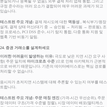
분실되거나 중복될 수 없음), 외부 결제 처리 업체 통합, 그리고
규정 준수라는 여러 요소가 결합되어 매우 어려운 과제가 되고
있습니다.
테스트된 주요 개념:
결제 재시도에 대한
멱등성
, 복식부기/원장
설계, 결제 상태 머신(대기 중 → 승인됨 → 처리됨 → 완료됨), 조
정 프로세스, PCI DSS 준수, 사기 탐지 통합, 다중 통화 지원 및
웹훅 기반 비동기 알림.
24. 증권 거래소를 설계하세요
이러한 어려움이 발생하는 이유:
극도로 낮은 지연 시간 요구 사
항( 주문 일치에
마이크로초 수준
)으로 인해 아키텍처가 근본적
으로 바뀌기 때문입니다. 기존의 데이터베이스로는 핵심 경로를
처리할 수 없습니다.
응시자가 초저지연 시스템에 대해 추론할 수 있는지 여부를 테스
트합니다.
테스트된 주요 개념:
주문 매칭 엔진
(가격-시간 우선순위), 주문
장 데이터 구조(가격 수준별 정렬), 시장 데이터 배포(멀티캐스