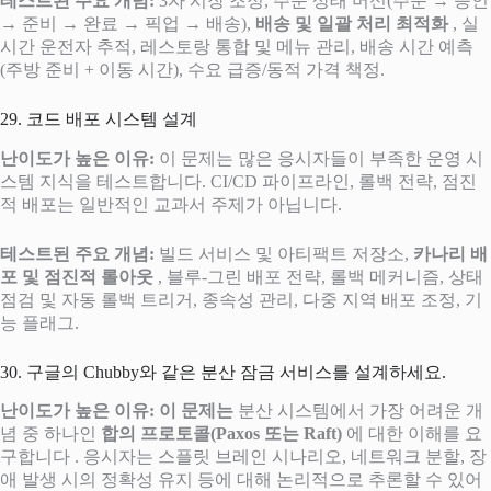
테스트된 주요 개념:
3자 시장 조정, 주문 상태 머신(주문 → 승인
→ 준비 → 완료 → 픽업 → 배송),
배송 및 일괄 처리 최적화
, 실
시간 운전자 추적, 레스토랑 통합 및 메뉴 관리, 배송 시간 예측
(주방 준비 + 이동 시간), 수요 급증/동적 가격 책정.
29. 코드 배포 시스템 설계
난이도가 높은 이유:
이 문제는 많은 응시자들이 부족한 운영 시
스템 지식을 테스트합니다. CI/CD 파이프라인, 롤백 전략, 점진
적 배포는 일반적인 교과서 주제가 아닙니다.
테스트된 주요 개념:
빌드 서비스 및 아티팩트 저장소,
카나리 배
포 및 점진적 롤아웃
, 블루-그린 배포 전략, 롤백 메커니즘, 상태
점검 및 자동 롤백 트리거, 종속성 관리, 다중 지역 배포 조정, 기
능 플래그.
30. 구글의 Chubby와 같은 분산 잠금 서비스를 설계하세요.
난이도가 높은 이유: 이 문제는
분산 시스템에서 가장 어려운 개
념 중 하나인
합의 프로토콜(Paxos 또는 Raft)
에 대한 이해를 요
구합니다 . 응시자는 스플릿 브레인 시나리오, 네트워크 분할, 장
애 발생 시의 정확성 유지 등에 대해 논리적으로 추론할 수 있어