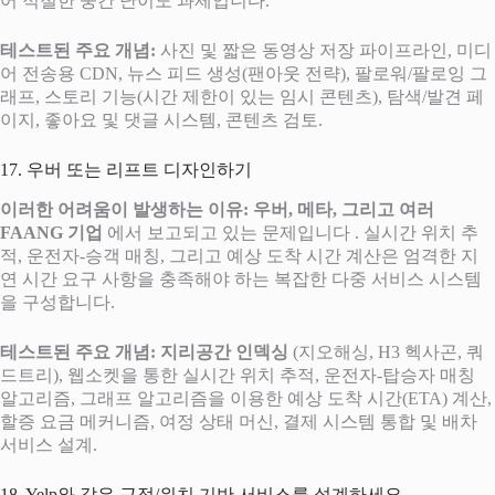
어 적절한 중간 난이도 과제입니다.
테스트된 주요 개념:
사진 및 짧은 동영상 저장 파이프라인, 미디
어 전송용 CDN, 뉴스 피드 생성(팬아웃 전략), 팔로워/팔로잉 그
래프, 스토리 기능(시간 제한이 있는 임시 콘텐츠), 탐색/발견 페
이지, 좋아요 및 댓글 시스템, 콘텐츠 검토.
17. 우버 또는 리프트 디자인하기
이러한 어려움이 발생하는 이유:
우버, 메타, 그리고 여러
FAANG 기업
에서 보고되고 있는 문제입니다 . 실시간 위치 추
적, 운전자-승객 매칭, 그리고 예상 도착 시간 계산은 엄격한 지
연 시간 요구 사항을 충족해야 하는 복잡한 다중 서비스 시스템
을 구성합니다.
테스트된 주요 개념:
지리공간 인덱싱
(지오해싱, H3 헥사곤, 쿼
드트리), 웹소켓을 통한 실시간 위치 추적, 운전자-탑승자 매칭
알고리즘, 그래프 알고리즘을 이용한 예상 도착 시간(ETA) 계산,
할증 요금 메커니즘, 여정 상태 머신, 결제 시스템 통합 및 배차
서비스 설계.
18. Yelp와 같은 근접/위치 기반 서비스를 설계하세요