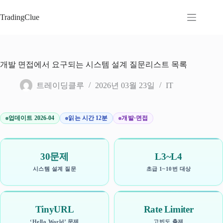
본
문
TradingClue
으
로
건
너
개발 면접에서 요구되는 시스템 설계 질문리스트 목록
뛰
기
트레이딩클루
2026년 03월 23일
IT
업데이트 2026-04
읽는 시간 12분
개발·면접
30문제
L3~L4
시스템 설계 질문
초급 1~10번 대상
TinyURL
Rate Limiter
‘Hello World’ 문제
고빈도 출제