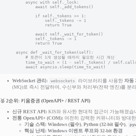
        async with self._lock:

            await self._add_tokens()

            if self._tokens >= 1:

                self._tokens -= 1

                return True

            await self._wait_for_token()

            self._tokens -= 1

            return True

    async def _wait_for_token(self):

        # 토큰이 1개 생성될 때까지 필요한 시간 계산

        time_to_wait = (1 - self._tokens) / self.calls_per_sec

        await asyncio.sleep(time_to_wait)
WebSocket 관리:
라이브러리를 사용한
자동 재
websockets
(MQ)로 즉시 전달하여, 수신부와 처리부(전략 엔진)를 분리(De
🥈 2순위: 키움증권 (OpenAPI+ / REST API)
신규 REST API:
KIS와 유사한 현대적 접근이 가능해졌습니다
전통 OpenAPI+ (COM):
여전히 강력한 커뮤니티와 방대한
기술 스택:
Windows (필수)
,
Python (32-bit 필수)
,
py
핵심 난제: Windows 이벤트 루프와 32-bit 환경