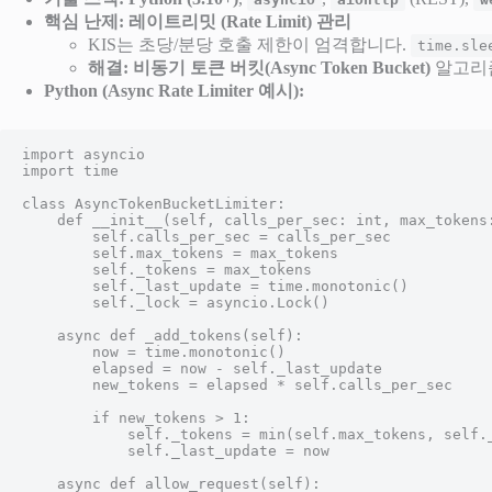
핵심 난제: 레이트리밋 (Rate Limit) 관리
KIS는 초당/분당 호출 제한이 엄격합니다.
time.sle
해결:
비동기 토큰 버킷(Async Token Bucket)
알고리즘
Python (Async Rate Limiter 예시):
import asyncio

import time

class AsyncTokenBucketLimiter:

    def __init__(self, calls_per_sec: int, max_tokens: int):

        self.calls_per_sec = calls_per_sec

        self.max_tokens = max_tokens

        self._tokens = max_tokens

        self._last_update = time.monotonic()

        self._lock = asyncio.Lock()

    async def _add_tokens(self):

        now = time.monotonic()

        elapsed = now - self._last_update

        new_tokens = elapsed * self.calls_per_sec

        if new_tokens > 1:

            self._tokens = min(self.max_tokens, self._tokens + new_tokens)

            self._last_update = now

    async def allow_request(self):
