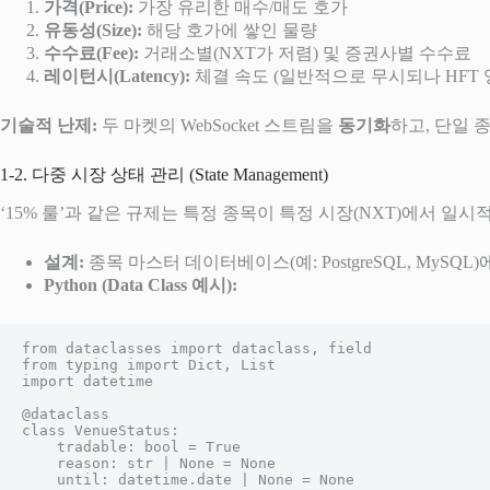
가격(Price):
가장 유리한 매수/매도 호가
유동성(Size):
해당 호가에 쌓인 물량
수수료(Fee):
거래소별(NXT가 저렴) 및 증권사별 수수료
레이턴시(Latency):
체결 속도 (일반적으로 무시되나 HFT
기술적 난제:
두 마켓의 WebSocket 스트림을
동기화
하고, 단일 
1-2. 다중 시장 상태 관리 (State Management)
‘15% 룰’과 같은 규제는 특정 종목이 특정 시장(NXT)에서 
설계:
종목 마스터 데이터베이스(예: PostgreSQL, MySQL
Python (Data Class 예시):
from dataclasses import dataclass, field

from typing import Dict, List

import datetime

@dataclass

class VenueStatus:

    tradable: bool = True

    reason: str | None = None

    until: datetime.date | None = None
