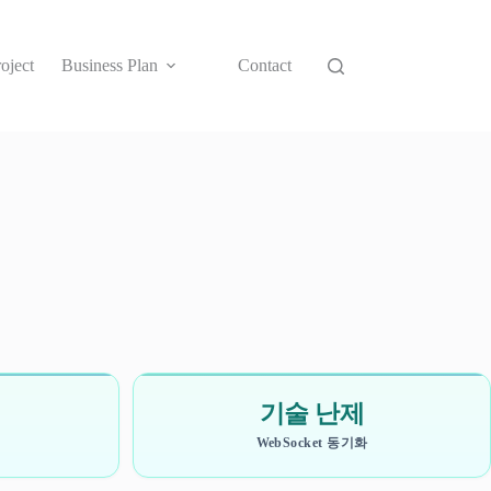
oject
Business Plan
Contact
기술 난제
WebSocket 동기화