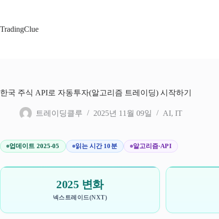
본
문
으
TradingClue
로
건
너
뛰
기
한국 주식 API로 자동투자(알고리즘 트레이딩) 시작하기
트레이딩클루
2025년 11월 09일
AI
,
IT
업데이트 2025-05
읽는 시간 10분
알고리즘·API
2025 변화
넥스트레이드(NXT)