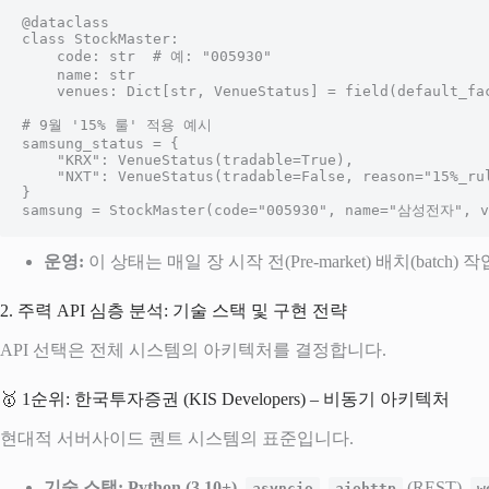
@dataclass

class StockMaster:

    code: str  # 예: "005930"

    name: str

    venues: Dict[str, VenueStatus] = field(default_factory=dict)

# 9월 '15% 룰' 적용 예시

samsung_status = {

    "KRX": VenueStatus(tradable=True),

    "NXT": VenueStatus(tradable=False, reason="15%_rule", until="2025-09-30")

}

samsung = StockMaster(code="005930", name="삼성전자", v
운영:
이 상태는 매일 장 시작 전(Pre-market) 배치(ba
2. 주력 API 심층 분석: 기술 스택 및 구현 전략
API 선택은 전체 시스템의 아키텍처를 결정합니다.
🥇 1순위: 한국투자증권 (KIS Developers) – 비동기 아키텍처
현대적 서버사이드 퀀트 시스템의 표준입니다.
기술 스택:
Python (3.10+)
,
,
(REST),
asyncio
aiohttp
w