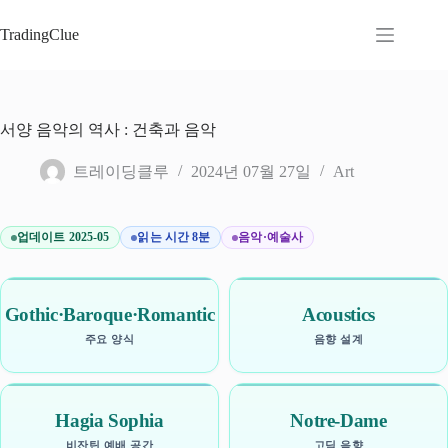
본
문
TradingClue
으
로
건
너
서양 음악의 역사 : 건축과 음악
뛰
기
트레이딩클루
2024년 07월 27일
Art
업데이트 2025-05
읽는 시간 8분
음악·예술사
Gothic·Baroque·Romantic
Acoustics
주요 양식
음향 설계
Hagia Sophia
Notre-Dame
비잔틴 예배 공간
고딕 음향