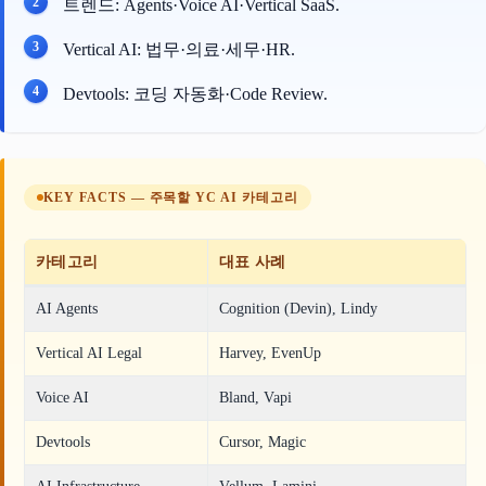
트렌드: Agents·Voice AI·Vertical SaaS.
Vertical AI: 법무·의료·세무·HR.
Devtools: 코딩 자동화·Code Review.
KEY FACTS — 주목할 YC AI 카테고리
카테고리
대표 사례
AI Agents
Cognition (Devin), Lindy
Vertical AI Legal
Harvey, EvenUp
Voice AI
Bland, Vapi
Devtools
Cursor, Magic