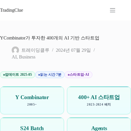
본
문
TradingClue
으
로
건
너
YCombinator가 투자한 400개의 AI 기반 스타트업
뛰
기
트레이딩클루
2024년 07월 29일
AI
,
Business
업데이트 2025-05
읽는 시간 7분
스타트업·AI
Y Combinator
400+ AI 스타트업
2005~
2023-2024 배치
S24 Batch
Agents