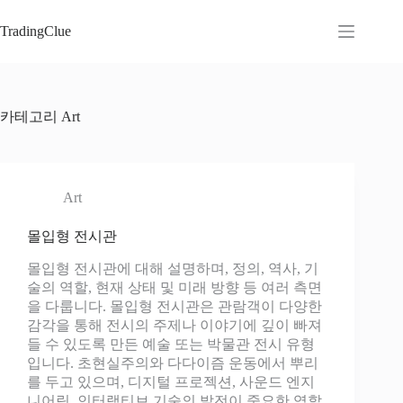
본
문
TradingClue
으
로
건
너
카테고리
Art
뛰
기
Art
몰입형 전시관
몰입형 전시관에 대해 설명하며, 정의, 역사, 기
술의 역할, 현재 상태 및 미래 방향 등 여러 측면
을 다룹니다. 몰입형 전시관은 관람객이 다양한
감각을 통해 전시의 주제나 이야기에 깊이 빠져
들 수 있도록 만든 예술 또는 박물관 전시 유형
입니다. 초현실주의와 다다이즘 운동에서 뿌리
를 두고 있으며, 디지털 프로젝션, 사운드 엔지
니어링, 인터랙티브 기술의 발전이 중요한 역할