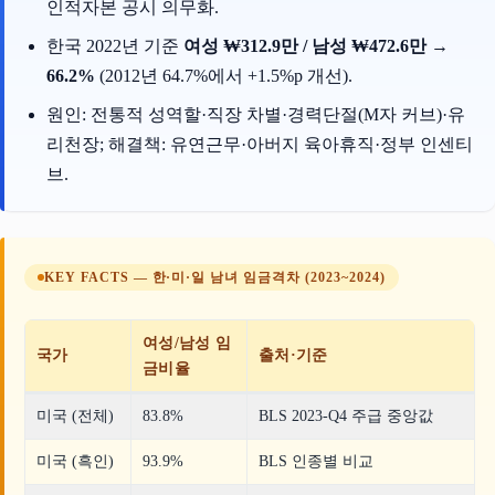
인적자본 공시 의무화.
한국 2022년 기준
여성 ₩312.9만 / 남성 ₩472.6만 →
66.2%
(2012년 64.7%에서 +1.5%p 개선).
원인: 전통적 성역할·직장 차별·경력단절(M자 커브)·유
리천장; 해결책: 유연근무·아버지 육아휴직·정부 인센티
브.
KEY FACTS — 한·미·일 남녀 임금격차 (2023~2024)
여성/남성 임
국가
출처·기준
금비율
미국 (전체)
83.8%
BLS 2023-Q4 주급 중앙값
미국 (흑인)
93.9%
BLS 인종별 비교