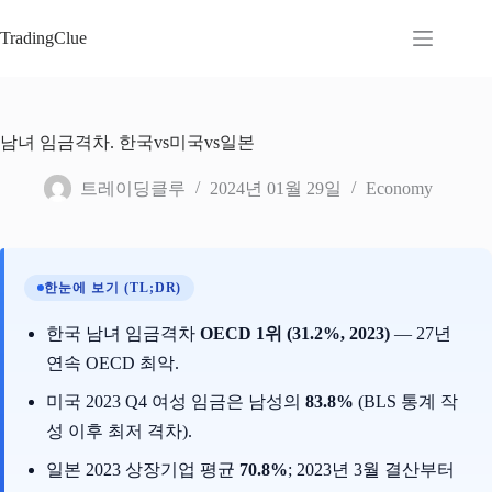
본
문
TradingClue
으
로
건
너
남녀 임금격차. 한국vs미국vs일본
뛰
기
트레이딩클루
2024년 01월 29일
Economy
한눈에 보기 (TL;DR)
한국 남녀 임금격차
OECD 1위 (31.2%, 2023)
— 27년
연속 OECD 최악.
미국 2023 Q4 여성 임금은 남성의
83.8%
(BLS 통계 작
성 이후 최저 격차).
일본 2023 상장기업 평균
70.8%
; 2023년 3월 결산부터