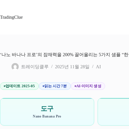
본
문
으
TradingClue
로
건
너
뛰
기
‘나노 바나나 프로’의 잠재력을 200% 끌어올리는 5가지 샘플 “
트레이딩클루
2025년 11월 28일
AI
업데이트 2025-05
읽는 시간 7분
AI·이미지 생성
도구
Nano Banana Pro