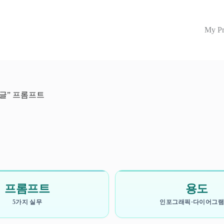
My Pr
한글” 프롬프트
프롬프트
용도
5가지 실무
인포그래픽·다이어그램·