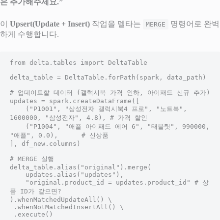
은 추가해주세요.”
이
Upsert(Update + Insert)
작업을 델타는
명령어로 완벽
MERGE
하게 수행합니다.
from delta.tables import DeltaTable

delta_table = DeltaTable.forPath(spark, data_path)

# 업데이트할 데이터 (갤럭시북 가격 인하, 아이패드 신규 추가)

updates = spark.createDataFrame([

    ("P1001", "삼성전자 갤럭시북4 프로", "노트북", 
1600000, "삼성전자", 4.8), # 가격 할인

    ("P1004", "애플 아이패드 에어 6", "태블릿", 990000, 
"애플", 0.0),      # 신상품

], df_new.columns)

# MERGE 실행

delta_table.alias("original").merge(

    updates.alias("updates"),

    "original.product_id = updates.product_id" # 상
품 ID가 같으면?

).whenMatchedUpdateAll() \

 .whenNotMatchedInsertAll() \

 .execute()
