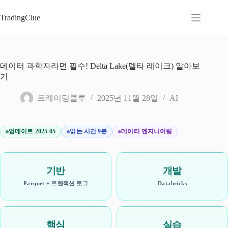
본
문
TradingClue
으
로
건
너
데이터 과학자라면 필수! Delta Lake(델타 레이크) 알아보
뛰
기
기
트레이딩클루
2025년 11월 28일
AI
업데이트 2025-05
읽는 시간 9분
데이터 엔지니어링
기반
개발
Parquet + 트랜잭션 로그
Databricks
핵심
실습