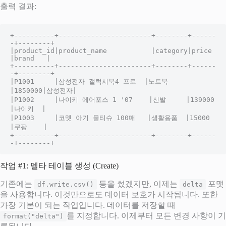
출력 결과:
+----------+-----------------------+--------+------
-+--------+

|product_id|product_name           |category|price  
|brand   |

+----------+-----------------------+--------+------
-+--------+

|P1001     |삼성전자 갤럭시북4 프로  |노트북   
|1850000|삼성전자|

|P1002     |나이키 에어포스 1 '07    |신발     |139000 
|나이키  |

|P1003     |코멧 아기 물티슈 100매   |생활용품  |15000  
|쿠팡    |

+----------+-----------------------+--------+------
-+--------+
작업 #1: 델타 테이블 생성 (Create)
기존에는
등을 썼겠지만, 이제는
포맷
df.write.csv()
delta
을 사용합니다. 이것만으로도 데이터 보호가 시작됩니다. 또한
가장 기본이 되는 작업입니다. 데이터를 저장할 때
를 지정합니다. 이제부터 모든 변경 사항이 기
format("delta")