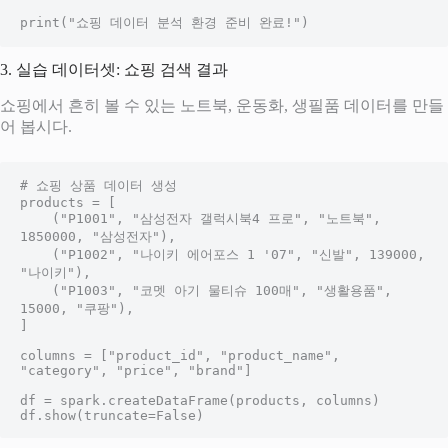
print("쇼핑 데이터 분석 환경 준비 완료!")
3. 실습 데이터셋: 쇼핑 검색 결과
쇼핑에서 흔히 볼 수 있는 노트북, 운동화, 생필품 데이터를 만들
어 봅시다.
# 쇼핑 상품 데이터 생성

products = [

    ("P1001", "삼성전자 갤럭시북4 프로", "노트북", 
1850000, "삼성전자"),

    ("P1002", "나이키 에어포스 1 '07", "신발", 139000, 
"나이키"),

    ("P1003", "코멧 아기 물티슈 100매", "생활용품", 
15000, "쿠팡"),

]

columns = ["product_id", "product_name", 
"category", "price", "brand"]

df = spark.createDataFrame(products, columns)

df.show(truncate=False)