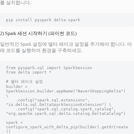
를 설치합니다.
pip install pyspark delta-spark
2) Spark 세션 시작하기 (파이썬 코드)
일반적인 Spark 설정에 델타 레이크 설정을 추가해야 합니다. 아
래 코드를 실행하여 환경을 구축하세요.
from pyspark.sql import SparkSession

from delta import *

# 델타 레이크 설정

builder = 
SparkSession.builder.appName("NaverShoppingDelta") 
\

    .config("spark.sql.extensions", 
"io.delta.sql.DeltaSparkSessionExtension") \

    .config("spark.sql.catalog.spark_catalog", 
"org.apache.spark.sql.delta.catalog.DeltaCatalog")

spark = 
configure_spark_with_delta_pip(builder).getOrCreate
()
