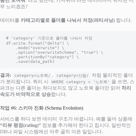
품만 보여줘”
라고 했는데, 기저귀나 라면 데이터까지 뒤지면 너
무 느리겠죠?
데이터를
카테고리별로 폴더를 나눠서 저장(파티셔닝)
합니다.
# 'category' 기준으로 폴더를 나눠서 저장

df.write.format("delta") \

    .mode("overwrite") \

    .option("overwriteSchema", "true") \

    .partitionBy("category") \

    .save(data_path)
결과:
,
처럼 물리적인 폴더
category=노트북/
category=신발/
가 분리됩니다. 쿼리 시
을 쓰면, 스
WHERE category = '노트북'
파크는 다른 폴더는 쳐다보지도 않고 노트북 폴더만 읽어
처리
속도가 비약적으로 상승
합니다.
작업 #6: 스키마 진화 (Schema Evolution)
서비스를 하다 보면 데이터 구조가 바뀝니다. 예를 들어 상품에
“리뷰 평점(rating)”
정보를 추가해야 한다고 칩시다. 일반적인
DB나 파일 시스템에선 아주 골치 아픈 일입니다.