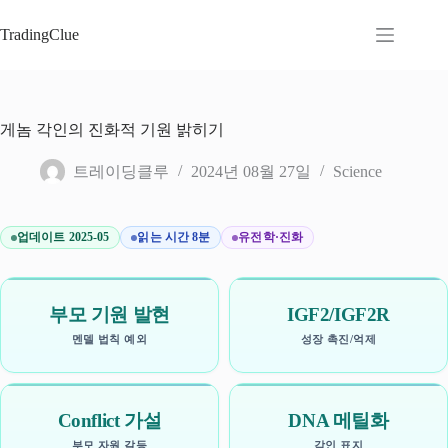
본
문
TradingClue
으
로
건
너
게놈 각인의 진화적 기원 밝히기
뛰
기
트레이딩클루
2024년 08월 27일
Science
업데이트 2025-05
읽는 시간 8분
유전학·진화
부모 기원 발현
IGF2/IGF2R
멘델 법칙 예외
성장 촉진/억제
Conflict 가설
DNA 메틸화
부모 자원 갈등
각인 표지