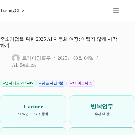
본
문
TradingClue
으
로
건
너
중소기업을 위한 2025 AI 자동화 여정: 어렵지 않게 시작
뛰
하기
기
트레이딩클루
2025년 03월 04일
AI
,
Business
업데이트 2025-05
읽는 시간 8분
AI·비즈니스
Gartner
반복업무
2026년 30% 자동화
우선 대상