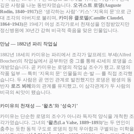
깊은 사랑을 나눈 동반자였습니다.
오귀스트 로댕(Auguste
Rodin, 1840~1917)
은 ‘생각하는 사람’·’키스’·’지옥의 문’으로 근
대 조각의 아버지로 불리며,
카미유 클로델(Camille Claudel,
1864~1943)
은 19세기 여성 조각가로서 천재성을 인정받았지만
정신병원에 30년간 갇혀 비극적 죽음을 맞은 인물입니다.
만남 — 1882년 파리 작업실
1882년 18세의 카미유는 파리에서 조각가 알프레드 부셰(Alfred
Boucher)의 작업실에서 공부하던 중 그를 통해 42세의 로댕을 소
개받았습니다. 곧 카미유는 로댕의 작업실 조수가 됐고, 로댕의
작품 일부 — 특히 ‘지옥의 문’ 인물들의 손·발 — 를 직접 조각했
습니다. 두 사람은 곧 연인 관계로 발전했지만 로댕은 평생의 동
반자
로즈 뵈레
와의 관계를 유지했고, 이 삼각관계가 두 사람의
비극의 씨앗이 됐습니다.
카미유의 천재성 — ‘왈츠’와 ‘성숙기’
카미유는 단순한 로댕의 조수가 아니라 독자적 양식을 개척한 조
각가였습니다. 그녀의
‘왈츠(La Valse, 1889~1893)’
는 두 연인이
춤추는 듯한 동적 구도로 로댕의 정적 우아함과 구별되는 미학을