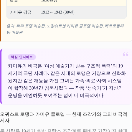
결별
1898년경
카미유 감금
1913 ~ 1943 (30년)
출처: 파리 로댕 미술관, 노장쉬르센 카미유 클로델 미술관, 메트로폴리
탄 미술관
핵심 인사이트
카미유의 비극은 ‘여성 예술가가 받는 구조적 폭력’의 19
세기적 극단 사례다. 같은 시대의 로댕은 거장으로 신화화
됐지만 같은 재능을 가진 그녀는 가족·의료·사회 시스템
이 합작해 30년간 침묵시켰다 — 작품 ‘성숙기’가 자신의
운명을 예언하듯 보여주는 점이 더 비극적이다.
오귀스트 로댕과 카미유 클로델 — 천재 조각가와 그의 비극적
제자
두 사람은 19세기 후반 프랑스 조각계를 뒤바꾼 거장이자 한때