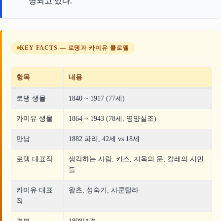
명되고 있다.
KEY FACTS — 로댕과 카미유 클로델
항목
내용
로댕 생몰
1840 ~ 1917 (77세)
카미유 생몰
1864 ~ 1943 (78세, 영양실조)
만남
1882 파리, 42세 vs 18세
로댕 대표작
생각하는 사람, 키스, 지옥의 문, 칼레의 시민
들
카미유 대표
왈츠, 성숙기, 사쿤탈라
작