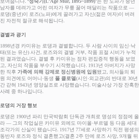
보여줍니다.
‘성숙기(L’Âge Mûr, 1895~1899)’
는 한 노파가 중년
남자를 데려가고 어린 여자가 무릎 꿇어 매달리는 작품으로 —
로댕(중년)이 로즈(노파)에게 끌려가고 자신(젊은 여자)이 버려
진 자전적 절규로 해석됩니다.
결별과 광기
1898년경 카미유는 로댕과 결별합니다. 두 사람 사이의 임신·낙
태(또는 유산) 사건, 로즈와의 결별 거부, 작품 표절 시비가 누적
된 결과였습니다. 결별 후 카미유는 점차 편집증적 행동을 보였
고, 자신의 작품을 부수기 시작했습니다. 1913년 아버지가 사망
한 직후
가족에 의해 강제로 정신병원에 입원
됐고, 의사들의 퇴
원 의견에도 어머니·동생
폴 클로델
(시인·외교관)의 반대로 30년
간 갇혀 1943년 영양실조로 사망했습니다. 미술사상 가장 잔혹한
사례 중 하나입니다.
로댕의 거장 행보
로댕은 1900년 파리 만국박람회 단독관 개최로 명성의 정점에 올
라 — 그의 작업실은 카미유 외에도 마이올·부르델 등 다음 세대
조각가의 산실이 됐습니다. 1917년 77세로 사망하기 직전 평생의
동반자 로즈와 정식 결혼했고(결혼 2주 만에 로즈 사망, 9개월 뒤