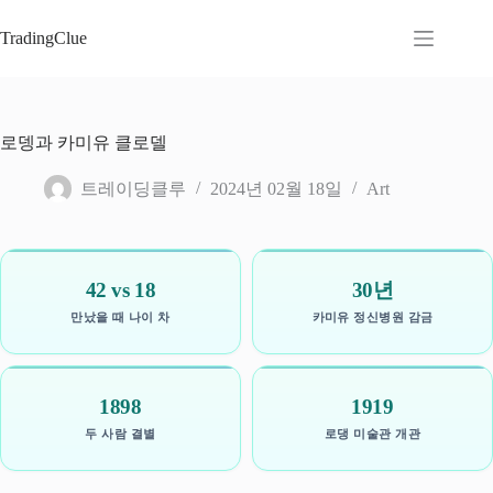
본
문
TradingClue
으
로
건
너
로뎅과 카미유 클로델
뛰
기
트레이딩클루
2024년 02월 18일
Art
42 vs 18
30년
만났을 때 나이 차
카미유 정신병원 감금
1898
1919
두 사람 결별
로댕 미술관 개관