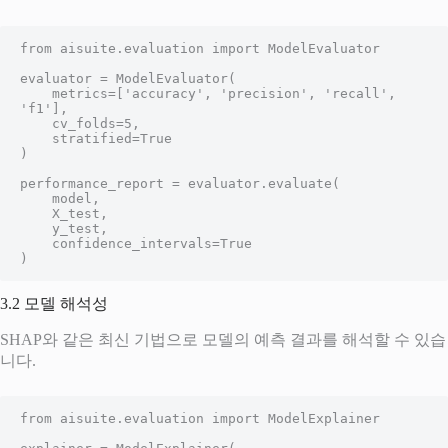
from aisuite.evaluation import ModelEvaluator

evaluator = ModelEvaluator(

    metrics=['accuracy', 'precision', 'recall', 
'f1'],

    cv_folds=5,

    stratified=True

)

performance_report = evaluator.evaluate(

    model,

    X_test,

    y_test,

    confidence_intervals=True

)
3.2 모델 해석성
SHAP와 같은 최신 기법으로 모델의 예측 결과를 해석할 수 있습
니다.
from aisuite.evaluation import ModelExplainer
