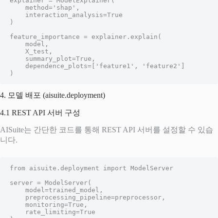
explainer = ModelExplainer(

    method='shap',

    interaction_analysis=True

)

feature_importance = explainer.explain(

    model,

    X_test,

    summary_plot=True,

    dependence_plots=['feature1', 'feature2']

)
4. 모델 배포 (aisuite.deployment)
4.1 REST API 서버 구성
AISuite는 간단한 코드를 통해 REST API 서버를 설정할 수 있습
니다.
from aisuite.deployment import ModelServer

server = ModelServer(

    model=trained_model,

    preprocessing_pipeline=preprocessor,

    monitoring=True,

    rate_limiting=True
