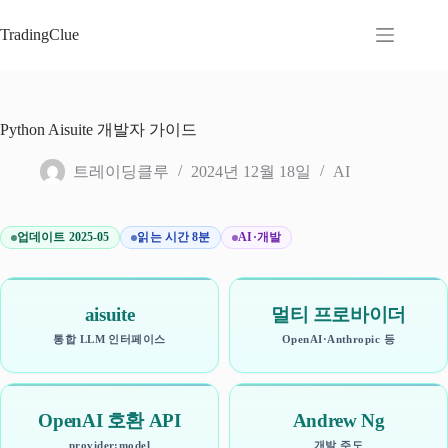
본
문
TradingClue
으
로
건
너
Python Aisuite 개발자 가이드
뛰
기
트레이딩클루
2024년 12월 18일
AI
업데이트 2025-05
읽는 시간 8분
AI·개발
aisuite
멀티 프로바이더
통합 LLM 인터페이스
OpenAI·Anthropic 등
OpenAI 호환 API
Andrew Ng
provider:model
개발 주도