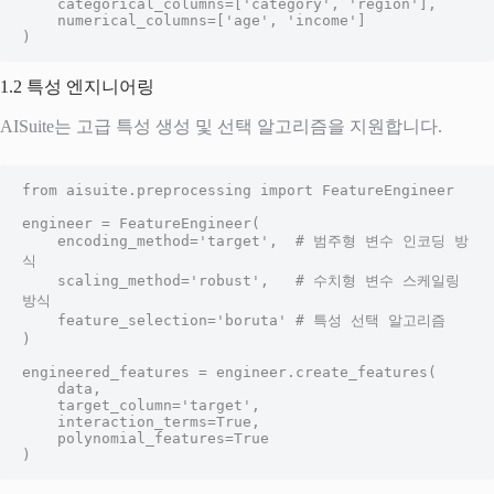
    categorical_columns=['category', 'region'],

    numerical_columns=['age', 'income']

)
1.2 특성 엔지니어링
AISuite는 고급 특성 생성 및 선택 알고리즘을 지원합니다.
from aisuite.preprocessing import FeatureEngineer

engineer = FeatureEngineer(

    encoding_method='target',  # 범주형 변수 인코딩 방
식

    scaling_method='robust',   # 수치형 변수 스케일링 
방식

    feature_selection='boruta' # 특성 선택 알고리즘

)

engineered_features = engineer.create_features(

    data,

    target_column='target',

    interaction_terms=True,

    polynomial_features=True

)