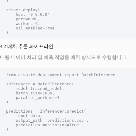
)

server.deploy(

    host='0.0.0.0',

    port=8080,

    workers=4,

    ssl_enabled=True

)
4.2 배치 추론 파이프라인
대량 데이터 처리 및 예측 작업을 배치 방식으로 수행합니다.
from aisuite.deployment import BatchInference

inferencer = BatchInference(

    model=trained_model,

    batch_size=1000,

    parallel_workers=4

)

predictions = inferencer.predict(

    input_data,

    output_path='predictions.csv',

    prediction_monitoring=True

)