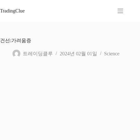
본
문
TradingClue
으
로
건
너
건선:가려움증
뛰
기
트레이딩클루
2024년 02월 01일
Science