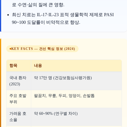
로 수면·삶의 질에 큰 영향.
최신 치료는 IL-17·IL-23 표적 생물학적 제제로 PASI
90~100 도달률이 비약적으로 향상.
KEY FACTS — 건선 핵심 정보 (2024)
항목
내용
국내 환자
약 17만 명 (건강보험심사평가원)
(2023)
주요 호발
팔꿈치, 무릎, 두피, 엉덩이, 손발톱
부위
가려움 호
약 60~90% (연구별 차이)
소율