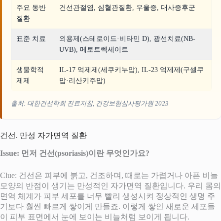
주요 동반
건선관절염, 심혈관질환, 우울증, 대사증후군
질환
표준 치료
외용제(스테로이드·비타민 D), 광선치료(NB-
UVB), 메토트렉세이트
생물학적
IL-17 억제제(세쿠키누맙), IL-23 억제제(구셀쿠
제제
맙·리산키주맙)
출처: 대한건선학회 진료지침, 건강보험심사평가원 2023
건선. 만성 자가면역 질환
Issue: 먼저 건선(psoriasis)이란 무엇인가요?
Clue: 건선은 피부에 붉고, 건조하며, 때로는 가렵거나 아픈 비늘
모양의 반점이 생기는 만성적인 자가면역 질환입니다. 우리 몸의
면역 체계가 피부 세포를 너무 빨리 생성시켜 정상적인 생명 주
기보다 훨씬 빠르게 쌓이게 만들죠. 이렇게 쌓인 새로운 세포들
이 피부 표면에서 눈에 보이는 비늘처럼 보이게 됩니다.