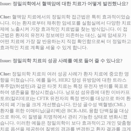
Issue: 정밀의학에서 혈액암에 대한 치료가 어떻게 발전했나요?
Clue:
혈액암 치료에서의 정밀의학 접근법은 특히 효과적이었습
니다. 이는 환자로부터 채취한 암세포를 실험실에서 다양한 치료
제에 노출시켜 가장 효과적인 치료법을 찾는 방식입니다. 이 접
근법은 환자의 유전자 정보에만 의존하는 대신, 실제 암세포가
어떤 치료에 가장 잘 반응하는지 직접 확인함으로써 더 정밀하고
효과적인 치료 계획을 세울 수 있게 합니다.
Issue: 정밀의학 치료의 성공 사례를 예로 들어 줄 수 있나요?
Clue:
정밀의학 치료의 여러 성공 사례가 환자 치료에 중요한 영
향을 미쳤습니다. 예를 들어, HER2 양성 유방암에 대한 트라스
투주맙(허셉틴)과 같은 타겟 치료는 특정 유전자 변이를 목표로
하여 생존율을 향상시켰습니다. 낭포성 섬유증에 대한 이바카프
토르(칼리데코)는 CFTR 유전자의 특정 변이를 대상으로 하여 환
자의 폐 기능을 크게 개선했습니다. 만성 골수성 백혈병(CML)
환자를 위한 이매티닙(글리벡)은 BCR-ABL 융합 단백질을 대상
으로 하여, 이 질병을 치명적에서 관리 가능한 상태로 변화시켰
습니다. 이러한 예들은 정밀의학이 보다 효과적이고 개인 맞춤형
치료 옵션을 제공하여 질병의 경과를 변경하고 환자 결과를 크게