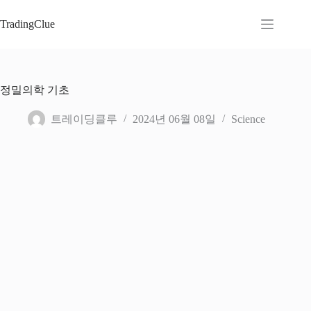
본
문
TradingClue
으
로
건
너
정밀의학 기초
뛰
기
트레이딩클루
2024년 06월 08일
Science