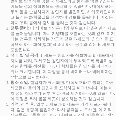
번째로 반응하는 것은 대식세포라고 불리는 백혈구입니다.
이들을 성의 정찰병으로 생각할 수 있습니다. 대식세포는
우리 몸을 순찰하다가 침입자를 발견하면, 사이토카인이라
고 불리는 화학물질을 생성하여 경보를 울립니다. 이것은
마치 우리 몸에서 경보를 울리는 것과 같습니다.
전투 준비
: 이 사이토카인은 감염 부위로 더 많은 면역 세포
를 끌어들입니다. 마치 기병대를 호출하는 것과 같죠. 여기
에는 전투를 지휘하는 장군과 같은 T-세포와, 침입자를 표
적으로 하는 화살(항체)을 준비하는 궁수와 같은 B-세포가
포함됩니다.
적 식별 및 공격
: T-세포는 침입자를 식별하고 B-세포에게
지시를 내려, B-세포는 침입자에게 부착되도록 특별히 설
계된 항체를 생산합니다. 이 항체들은 침입자를 파괴하기
위해 표시합니다. 이 과정을 통해 바이러스나 박테리아는
“적”으로 표시됩니다.
청소 작업
: 침입자가 표시되면, 대식세포라고 불리는 다른
세포들이 들어와 침입자를 포식하고 파괴합니다. 이는 마
치 성의 청소부가 전투 후 파편을 제거하는 것과 같습니다.
이 과정은 우리 몸을 깨끗이 청소하는 것과 같습니다.
기억
: 전투 후, 일부 T-세포와 B-세포는 기억 세포가 됩니
다. 같은 유형의 침입자가 다시 공격을 시도하면, 이 기억
세포들은 그들을 인식하고 더 빠르고 강한 반응을 시작합