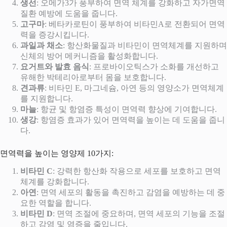
생선
: 오메가3가 풍부하여 면역 체계를 강화하고 자가면역
질환 예방에 도움을 줍니다​
​.
고구마
: 베타카로틴이 풍부하여 비타민A로 전환되어 면역
력을 증강시킵니다​
​.
과일과 채소
: 항산화물질과 비타민이 면역체계를 지원하며
신체의 방어 메커니즘을 활성화합니다​
​.
요거트와 발효 음식
: 프로바이오틱스가 소화를 개선하고
유해한 박테리아로부터 몸을 보호합니다​
​.
견과류
: 비타민 E, 마그네슘, 아연 등의 영양소가 면역체계
를 지원합니다​
​.
마늘
: 항균 및 항염증 특성이 면역력 향상에 기여합니다​
​.
생강
: 항염증 효과가 있어 면역력을 높이는 데 도움을 줍니
다​
​.
면역력을 높이는 영양제 10가지:
비타민 C
: 강력한 항산화 작용으로 세포를 보호하고 면역
체계를 강화합니다.
아연
: 면역 세포의 활동을 촉진하고 감염을 예방하는 데 중
요한 역할을 합니다.
비타민 D
: 면역 조절에 중요하며, 면역 세포의 기능을 조절
하고 감염 및 염증을 줄입니다.