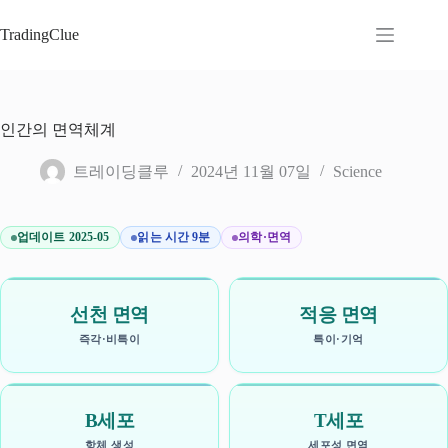
본
문
TradingClue
으
로
건
너
인간의 면역체계
뛰
기
트레이딩클루
2024년 11월 07일
Science
업데이트 2025-05
읽는 시간 9분
의학·면역
선천 면역
적응 면역
즉각·비특이
특이·기억
B세포
T세포
항체 생성
세포성 면역