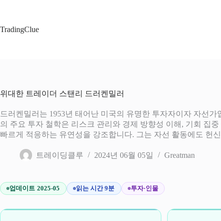
본
문
으
TradingClue
로
건
너
뛰
기
위대한 트레이더 스탠리 드러켄밀러
드러켄밀러는 1953년 태어난 미국의 유명한 투자자이자 자선가입니다. 
의 주요 투자 철학은 리스크 관리와 경제 방향성 이해, 기회 집
빠르게 적응하는 유연성을 강조합니다. 그는 자선 활동에도 헌신
트레이딩클루
2024년 06월 05일
Greatman
업데이트 2025-05
읽는 시간 9분
투자·인물