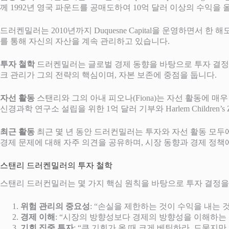
께 1992년 영국 파운드를 공매도하여 10억 달러 이상의 수익을
드러켄밀러는 2010년까지 Duquesne Capital을 운영하면서 한 해
를 통해 자신의 자산을 계속 관리하고 있습니다.
투자 철학
드러켄밀러는 글로벌 경제 동향을 바탕으로 투자 결정을
크 관리가 그의 전략의 핵심이며, 자본 보존에 중점을 둡니다​.
자선 활동
스탠리와 그의 아내 피오나(Fiona)는 자선 활동에 매우
신경과학 연구소 설립을 위한 1억 달러 기부와 Harlem Children’
최근 활동
최근 몇 년 동안 드러컨밀러는 투자와 자선 활동 모두
경제 문제에 대해 자주 의견을 공유하며, 시장 동향과 경제 정책에 
스탠리 드러켄밀러의 투자 철학
스탠리 드러컨밀러는 몇 가지 핵심 원칙을 바탕으로 투자 결정을 
위험 관리의 중요성
: “손실을 제한하는 것이 수익을 내는 
경제 이해
: “시장의 방향성보다 경제의 방향성을 이해하는 
기회 집중 투자
: “큰 기회가 올 때 크게 베팅하라. 드물지