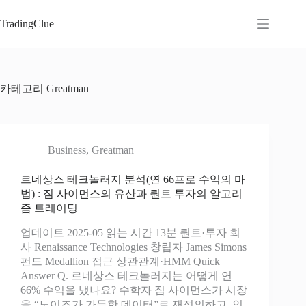
본
문
TradingClue
으
로
건
너
카테고리
Greatman
뛰
기
Business
,
Greatman
르네상스 테크놀러지 분석(연 66프로 수익의 마
법) : 짐 사이먼스의 유산과 퀀트 투자의 알고리
즘 트레이딩
업데이트 2025-05 읽는 시간 13분 퀀트·투자 회
사 Renaissance Technologies 창립자 James Simons
펀드 Medallion 접근 상관관계·HMM Quick
Answer Q. 르네상스 테크놀러지는 어떻게 연
66% 수익을 냈나요? 수학자 짐 사이먼스가 시장
을 “노이즈가 가득한 데이터”로 재정의하고, 인