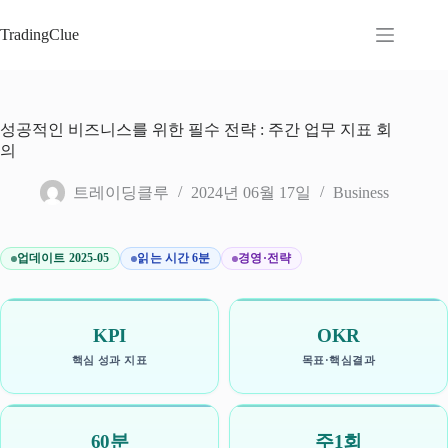
본
문
TradingClue
으
로
건
너
성공적인 비즈니스를 위한 필수 전략 : 주간 업무 지표 회
뛰
의
기
트레이딩클루
2024년 06월 17일
Business
업데이트 2025-05
읽는 시간 6분
경영·전략
KPI
OKR
핵심 성과 지표
목표·핵심결과
60분
주1회