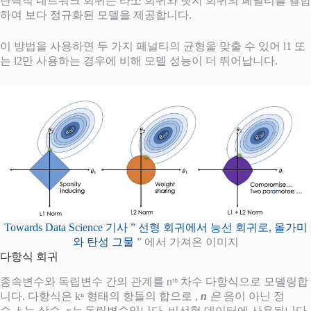
탄력적 네트워크 회귀는 라쏘 회귀와 릿지 회귀의 페널티를 결합
하여 보다 정규화된 모델을 제공합니다.
이 방법을 사용하면 두 가지 페널티의 균형을 맞출 수 있어 l1 또
는 l2만 사용하는 경우에 비해 모델 성능이 더 뛰어납니다.
Towards Data Science 기사 ” 선형 회귀에서 능선 회귀로, 올가미
와 탄성 그물
” 에서 가져온 이미지
다항식 회귀
종속변수와 독립변수 간의 관계를 nᵗʰ 차수 다항식으로 모델링합
니다. 다항식은 kⁿ 형태의 항들의 합으로 ,
n
은
음이 아닌 정
수,
k
는 상수,
x는
독립변수입니다. 비선형 데이터에 사용됩니다.