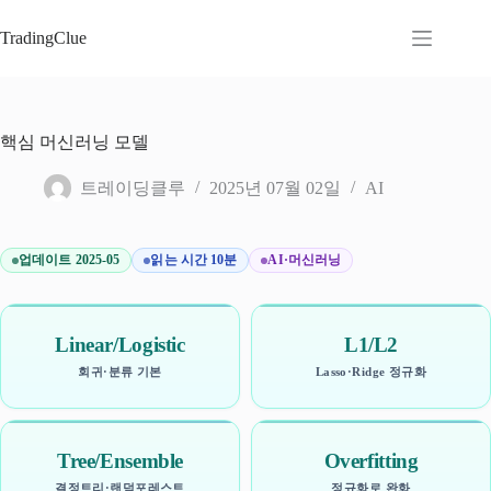
본
문
TradingClue
으
로
건
너
핵심 머신러닝 모델
뛰
기
트레이딩클루
2025년 07월 02일
AI
업데이트 2025-05
읽는 시간 10분
AI·머신러닝
Linear/Logistic
L1/L2
회귀·분류 기본
Lasso·Ridge 정규화
Tree/Ensemble
Overfitting
결정트리·랜덤포레스트
정규화로 완화