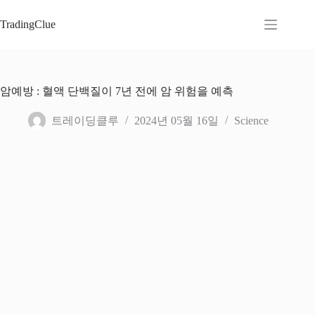
본
문
TradingClue
으
로
건
너
암예방 : 혈액 단백질이 7년 전에 암 위험을 예측
뛰
기
트레이딩클루
2024년 05월 16일
Science