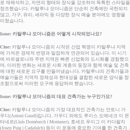
로 재해석하고, 자연의 형태와 장식을 강조하여 독특한 스타일을
창조했습니다. 카탈루냐 모더니즘은 단순히 건축에만 국한되지
않고, 가구, 유리, 세라믹 등 다양한 장식 예술 분야에도 영향을
미쳤습니다.
Issue: 카탈루냐 모더니즘은 어떻게 시작되었나요?
Clue:
카탈루냐 모더니즘의 시작은 산업 혁명이 카탈루냐 지역
에 가져온 경제적 번영과 밀접하게 연관되어 있습니다. 이 시기
에 바르셀로나와 주변 지역은 빠른 산업화와 도시화를 경험했으
며, 이러한 변화는 새로운 사회 계층의 등장과 함께 예술 및 건축
에 대한 새로운 요구를 만들어냈습니다. 카탈루냐의 건축가들과
예술가들은 지역적 정체성과 현대성을 결합한 새로운 양식을 창
조함으로써 이러한 요구에 응답하려 했습니다.
Issue: 카탈루냐 모더니즘의 대표 건축가는 누구인가요?
Clue:
카탈루냐 모더니즘의 가장 대표적인 건축가는 안토니 가
우디(Antoni Gaudí)입니다. 가우디 외에도 루이스 도메네크 이 몬
타네르(Lluís Domènech i Montaner), 호세프 푸이그 이 카다팔치
(Josep Puig i Cadafalch) 등이 이 운동에 중요한 기여를 한 건축가