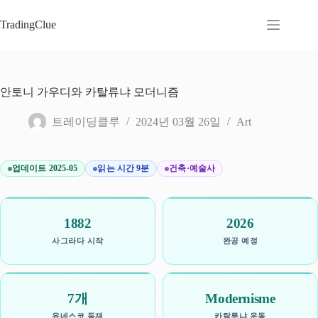
본
문
TradingClue
으
로
건
너
안토니 가우디와 카탈류냐 모더니즘
뛰
기
트레이딩클루
2024년 03월 26일
Art
업데이트 2025-05
읽는 시간 9분
건축·예술사
1882
2026
사그라다 시작
완공 예정
7개
Modernisme
유네스코 등재
카탈루냐 운동