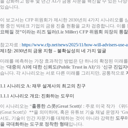
을 강화하고 향후 몇 년간 AI가 금융 자문을 혁신할 수 있는 
있습니다.
이 보고서는 CFP 위원회가 제시한 2030년의 4가지 시나리오를 
행 중인 빅테크 기업의 금융 진출 현황을 교차 검증합니다. 이를 
요해질 것”이라는 리즈 밀러(Liz Miller) CFP 위원회 의장
참고자료 :
https://www.cfp.net/news/2025/11/how-will-advisers-use-
제1장: 2030년의 금융 지형 – 불확실성의 네 가지 얼굴
미래를 예측하는 가장 효과적인 방법은 단 하나의 확정된 미래를
는
‘대중의 AI에 대한 신뢰도(Public Trust in AI)’
와 ‘
신규 진입자에 의
습니다. 각 시나리오는 서로 다른 미래를 그리지만, 공통적으로
1.1 시나리오 A: 재무 설계사의 최고의 친구
1.1.1 시나리오 개요: 진화하는 도우미
이 시나리오는 “
훌륭한 스콧(Great Scott)
! : 주로 미국 작가 《위대한
(Great Scott!)》**을 의미하며, 혹은 유튜브 기술 채널 운영
서도, 기술이 인간 자문가를 대체하는 것이 아니라 강력한
도우미C
을 극대화하는 도구로 정착한 형태
입니다.