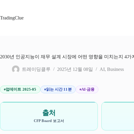
본
문
으
TradingClue
로
건
너
뛰
기
2030년 인공지능이 재무 설계 시장에 어떤 영향을 미치는지 4가
트레이딩클루
2025년 12월 08일
AI
,
Business
업데이트 2025-05
읽는 시간 11분
AI·금융
출처
CFP Board 보고서