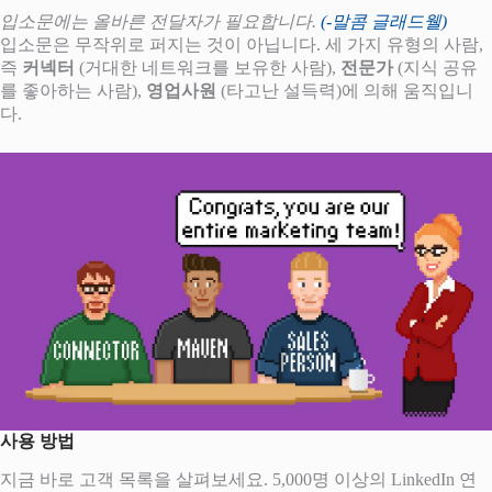
입소문에는 올바른 전달자가 필요합니다.
(-말콤 글래드웰)
입소문은 무작위로 퍼지는 것이 아닙니다. 세 가지 유형의 사람,
즉
커넥터
(거대한 네트워크를 보유한 사람),
전문가
(지식 공유
를 좋아하는 사람),
영업사원
(타고난 설득력)에 의해 움직입니
다.
사용 방법
지금 바로 고객 목록을 살펴보세요. 5,000명 이상의 LinkedIn 연