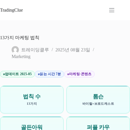
본
문
TradingClue
으
로
건
너
13가지 마케팅 법칙
뛰
기
트레이딩클루
2025년 08월 23일
Marketing
업데이트 2025-05
읽는 시간 7분
마케팅·콘텐츠
법칙 수
톰슨
13가지
바이럴=브로드캐스트
골든아워
퍼플 카우