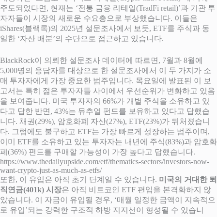
주도되었다면, 현재는 ‘전통 금융 리테일(TradFi retail)’과 기관 투
자자들이 시장의 새로운 수요층으로 부상했습니다. 이들은
iShares(블랙록)의 2025년 설문조사에서 보듯, ETF를 주식과 동
일한 ‘자산 배분’의 수단으로 접근하고 있습니다.
BlackRock이 의뢰한 설문조사 데이터에 따르면, 7월과 8월에
5,000명의 응답자를 대상으로 한 설문조사에서 이 두 가지가 소
매 투자자에게 가장 중요한 범주입니다. 목요일에 발표된 이 보
고서는 특히 젊은 투자자들 사이에서 우선순위가 변화하고 있음
을 보여줍니다. 미국 투자자의 66%가 개별 주식을 소유하고 있
다고 답한 반면, 43%는 뮤추얼 펀드를 보유하고 있다고 답했습
니다. 채권(29%), 암호화폐 자산(27%), ETF(23%)가 뒤처졌습니
다. 그럼에도 불구하고 ETF는 가장 빠르게 성장하는 범주이며,
이미 ETF를 소유하고 있는 투자자는 내년에 주식(83%)과 암호화
폐(36%) 펀드를 구매할 가능성이 가장 높다고 답했습니다.
https://www.thedailyupside.com/etf/thematics-sectors/investors-now-
want-crypto-just-as-much-as-etfs/
또한, 이 유입은 아직 초기 단계일 수 있습니다.
미국의 거대한 퇴
직연금(401k) 시장
은 아직 비트코인 ETF 편입을 본격화하지 않
았습니다. 이 자금이 유입될 경우, ‘매월 일정한 금액이 지속적으
로 유입’되는 강력한 구조적 하방 지지선이 형성될 수 있습니