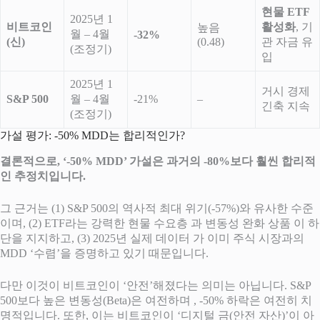
현물 ETF
2025년 1
비트코인
활성화
, 기
높음
월 – 4월
-32%
(신)
(0.48)
관 자금 유
(조정기)
입
2025년 1
거시 경제
S&P 500
월 – 4월
-21%
–
긴축 지속
(조정기)
가설 평가: -50% MDD는 합리적인가?
결론적으로, ‘-50% MDD’ 가설은 과거의 -80%보다 훨씬 합리적
인 추정치입니다.
그 근거는 (1) S&P 500의 역사적 최대 위기(-57%)와 유사한 수준
이며, (2) ETF라는 강력한 현물 수요층
과 변동성 완화 상품
이 하
단을 지지하고, (3) 2025년 실제 데이터
가 이미 주식 시장과의
MDD ‘수렴’을 증명하고 있기 때문입니다.
다만 이것이 비트코인이 ‘안전’해졌다는 의미는 아닙니다. S&P
500보다 높은 변동성(Beta)은 여전하며 , -50% 하락은 여전히 치
명적입니다. 또한, 이는 비트코인이 ‘디지털 금(안전 자산)’이 아