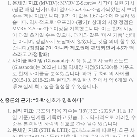
온체인 지표 (MVRV):
MVRV Z-Score는 시장이 실현 가치
(평균 매입 단가) 대비 얼마나 과대/과소평가되었는지 보여
주는 핵심 지표입니다. 현재 이 값은 1.67 수준에 머물러 있
습니다. 역사적으로 ‘유포리아(광기)’ 상태의 시장 정점은
MVRV Z-Score가 7 이상을 기록했습니다. 이는 현재 시장
이 과열 초기일 수는 있으나, 과거와 같은 ‘미친 거품’ 상태
는 아니며, 정점까지 도달하지 않았다는 것을 의미 할수 있
습니다.(
정점을 7이 아니라 제도권에 편입되면서 4-5가 맥
스라고 가정할때)
사이클 타이밍 (Glassnode):
시장 정보 회사 글래스노드
(Glassnode)는 2022년 11월 약세장 저점($15,500)을 기준으
로 현재 사이클을 분석했습니다. 과거 두 차례의 사이클
(2015-18, 2018-22)은 현재와 동일한 시점에서 약 6개월
이
후에
실제 최고점을 형성할 수 있습니다.
신중론의 근거: “하락 신호가 명확하다”
심리 지표:
공포와 탐욕 지수는 ’18′(공포 : 2025년 11월 17
일 기준) 단계를 기록하고 있습니다. 역사적으로 이러한 수
준은 본격적인 하락의 신호로 간주 될수 있습니다.
온체인 지표 (STH & LTH):
글래스노드에 따르면, 최근 사
상 최고가($122k) 돌파 이후 ‘첫 번째 수익 실현 파동’이 관