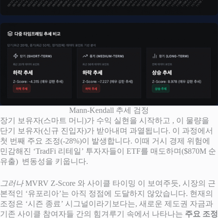
Mann-Kendall 추세 검정
장기 보유자(스마트 머니)가 수익 실현을 시작하고 , 이 물량을
단기 보유자(신규 진입자)가 받아내며 과열됩니다. 이 과정에서
첫 번째 주요 조정(-28%)이 발생합니다. 이때 거시 경제 위험에
민감해진 ‘TradFi 리테일’ 투자자들이 ETF를 매도하며($870M 순
유출) 변동성을 키웁니다.
그러나
MVRV Z-Score 와 사이클 타이밍 이 보여주듯, 시장의 근
본적인 ‘유포리아’는 아직 정점에 도달하지 않았습니다. 현재의
조정은 ‘시즌 종료’ 시그널이라기보다는, 새로운 제도권 자금과
기존 사이클 참여자들 간의 힘겨루기 속에서 나타나는
주요 조정