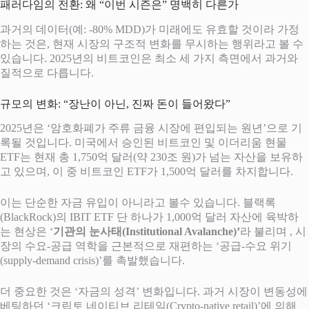
패러다임의 전환: 왜 “이번 시즌은” 명백히 다른가
과거의 데이터(예: -80% MDD)가 미래에도 유효할 것이라 가정
하는 것은, 현재 시장의 구조적 변화를 무시하는 행위라고 볼 수
있습니다. 2025년의 비트코인은 최소 세 가지 측면에서 과거와
질적으로 다릅니다.
규모의 변화: “장난이 아닌, 진짜 돈이 들어왔다”
2025년은 ‘암호화폐가 주류 금융 시장에 편입되는 원년’으로 기
록될 것입니다.
미국에서 승인된 비트코인 및 이더리움 현물
ETF는 현재 총 1,750억 달러(약 230조 원)가 넘는 자산을 보유하
고 있으며, 이 중 비트코인 ETF가 1,500억 달러를 차지합니다.
이는 단순한 자금 유입이 아니라고 볼수 있습니다. 블랙록
(BlackRock)의 IBIT ETF 단 하나가 1,000억 달러 자산에 육박하
는 현상은 ‘
기관의 눈사태(Institutional Avalanche)’
라 불리며 , 시
장의 수요-공급 역학을 근본적으로 재편하는 ‘공급-수요 위기
(supply-demand crisis)’를 촉발했습니다.
더 중요한 것은 ‘자금의 성격’ 변화입니다. 과거 시장이 변동성에
베팅하던 ‘크립토 네이티브 리테일(Crypto-native retail)’에 의해