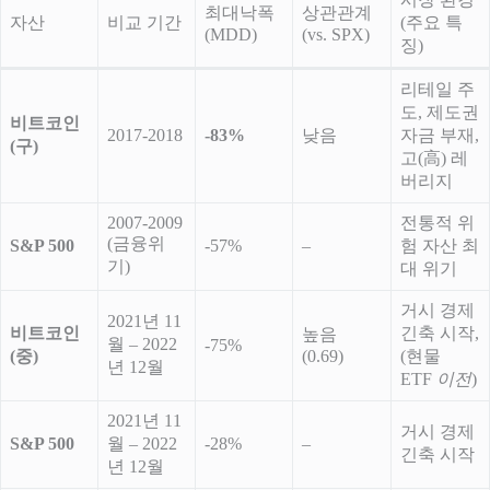
최대낙폭
상관관계
자산
비교 기간
(주요 특
(MDD)
(vs. SPX)
징)
리테일 주
도, 제도권
비트코인
2017-2018
-83%
낮음
자금 부재,
(구)
고(高) 레
버리지
2007-2009
전통적 위
(금융위
S&P 500
-57%
–
험 자산 최
기)
대 위기
거시 경제
2021년 11
비트코인
긴축 시작,
높음
월 – 2022
-75%
(중)
(0.69)
(현물
년 12월
ETF
이전
)
2021년 11
거시 경제
S&P 500
월 – 2022
-28%
–
긴축 시작
년 12월