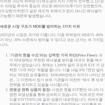
이러한 극단적 하락은 (1) 제도권의 지지 기반이 전무했고, (2) 순
수 리테일 투자자 중심의 과도한 레버리지(투기)가 만연했으며,
(3) 상한가/하한가 같은 제도적 브레이크 없이 24시간 패닉셀이
가능했기 때문에 발생했습니다.
새로운 시장 구조가 MDD를 방어하는 3가지 이유
2025년의 시장은 과거와 다릅니다. 다음 하락장의 MDD가 -80%
가 아닌 -50% 수준에서 방어될 수 있다고 보는 근거는 세 가지입
니다.
‘기관의 현물 수요’라는 강력한 가격 하단(Price Floor):
과
거 약세장에는 무한한 패닉셀을 받아줄 대규모 현물 매수
주체가 없었습니다. 현재는 1,500억 달러 규모의 ETF 가 강
력한 ‘가격 하단’ 역할을 합니다. 11월 14일 8억 7천만 달러
라는 막대한 순유출에도 $100,000선에서 지지가 나타난 것
은 , 그 이면에서 장기 보유 기관들이 여전히 ‘매수 후 보유’
전략을 유지하고 있음을 시사합니다.
변동성 완화 상품의 등장:
시장은 현물 ETF뿐만 아니라 다
양한 파생상품을 통해 성숙하고 있습니다. ‘비트코인 커버
드콜 ETF'(YBTC)와 같은 상품이 대표적입니다. 커버드콜
전략은 본질적으로 횡보장이나 하락장에서 ‘수익률을 방