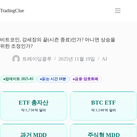
본
문
TradingClue
으
로
건
너
비트코인, 강세장의 끝(시즌 종료)인가? 아니면 상승을
뛰
위한 조정인가?
기
트레이딩클루
2025년 11월 19일
AI
업데이트 2025-05
읽는 시간 10분
금융·암호화폐
ETF 총자산
BTC ETF
약 1,750억 달러
약 1,500억 달러
과거 MDD
주식형 MDD