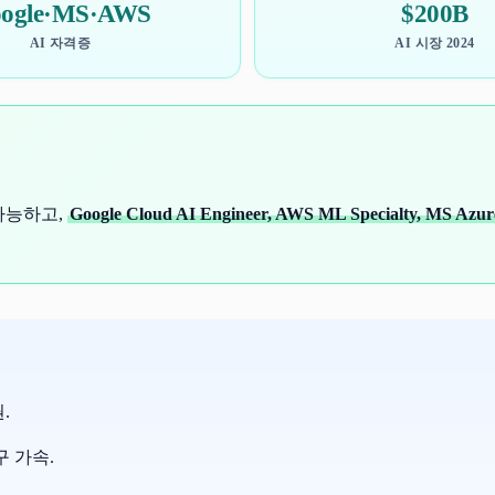
ogle·MS·AWS
$200B
AI 자격증
AI 시장 2024
가능하고,
Google Cloud AI Engineer, AWS ML Specialty, MS Azur
.
구 가속.