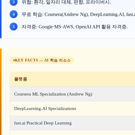
위협: 환각, 일자리 대체, 편향, 프라이버시.
무료 학습: Coursera(Andrew Ng), DeepLearning.AI, fast.a
자격증: Google·MS·AWS, OpenAI API 활용 자격증.
KEY FACTS — AI 학습 리소스
플랫폼
Coursera ML Specialization (Andrew Ng)
DeepLearning.AI Specializations
fast.ai Practical Deep Learning