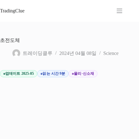
본
문
TradingClue
으
로
건
너
초전도체
뛰
기
트레이딩클루
2024년 04월 08일
Science
업데이트 2025-05
읽는 시간 9분
물리·신소재