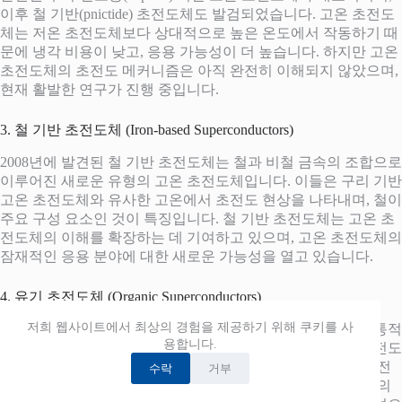
이후 철 기반(pnictide) 초전도체도 발검되었습니다. 고온 초전도
체는 저온 초전도체보다 상대적으로 높은 온도에서 작동하기 때
문에 냉각 비용이 낮고, 응용 가능성이 더 높습니다. 하지만 고온
초전도체의 초전도 메커니즘은 아직 완전히 이해되지 않았으며,
현재 활발한 연구가 진행 중입니다.
3. 철 기반 초전도체 (Iron-based Superconductors)
2008년에 발견된 철 기반 초전도체는 철과 비철 금속의 조합으로
이루어진 새로운 유형의 고온 초전도체입니다. 이들은 구리 기반
고온 초전도체와 유사한 고온에서 초전도 현상을 나타내며, 철이
주요 구성 요소인 것이 특징입니다. 철 기반 초전도체는 고온 초
전도체의 이해를 확장하는 데 기여하고 있으며, 고온 초전도체의
잠재적인 응용 분야에 대한 새로운 가능성을 열고 있습니다.
4. 유기 초전도체 (Organic Superconductors)
저희 웹사이트에서 최상의 경험을 제공하기 위해 쿠키를 사
유기 초전도체는 유기 분자로 구성된 초전도체로, 이들은 전통적
용합니다.
인 금속이나 산화물 기반 초전도체와 다른 독특한 구조와 초전도
메커니즘을 가집니다. 유기 초전도체는 주로 분자 결정 내의 전
수락
거부
자 대 전자 상호작용을 통해 초전도 상태를 형성합니다. 이들의