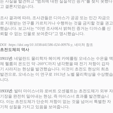
는 사실을 발견하고 “범죄에 대한 실질적인 증거”를 찾지 못했다
고 결론지었습니다.
조사 결과에 따라, 조사관들은 디아스가 공공 또는 민간 자금으
로 지원받는 연구를 가르치거나 수행하는 것을 금지할 것을 권고
했습니다. 보고서는 “이번 조사에서 밝혀진 증거는 디아스를 신
뢰할 수 없는 인물로 보여준다”고 명시했습니다.
DOI: https://doi.org/10.1038/d41586-024-00976-y
, 네이처 참조
초전도체의 역사
1911년
: 네덜란드 물리학자 헤이케 카메를링 오네스는 수은을 액
체 헬륨의 온도인 약 -269°C까지 냉각했을 때 전기 저항이 갑자
기 사라지는 현상을 발견했습니다. 이것이 초전도 현상의 최초
발견으로, 오네스는 이 연구로 1913년 노벨 물리학상을 수상했습
니다.
1933년
: 발터 마이스너와 로버트 오센펠트는 초전도체가 외부 자
기장을 완전히 밀어내는 현상, 즉 마이스너 효과를 발견했습니
다. 이는 초전도체가 단순히 저항이 없는 것을 넘어서 특별한 자
기적 성질을 가지고 있음을 보여줍니다.