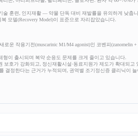
스페리돈, 아리피프라졸, 팔리페리돈, 클로자핀. 환자 약 60~70%
사회기술 훈련, 인지재활 — 약물 단독 대비 재발률을 유의하게 낮춥니
등 회복 모델(Recovery Model)이 표준으로 자리잡았습니다.
 새로운 작용기전(muscarinic M1/M4 agonist)인 코벤피(zanome
 등 초장기 제형이 출시되며 복약 순응도 문제를 크게 줄이고 있습니다.
·인권 보호가 강화되고, 정신재활시설·동료지원가 제도가 확대되고 
 예후를 결정한다는 근거가 누적되며, 권역별 조기정신증 클리닉이 