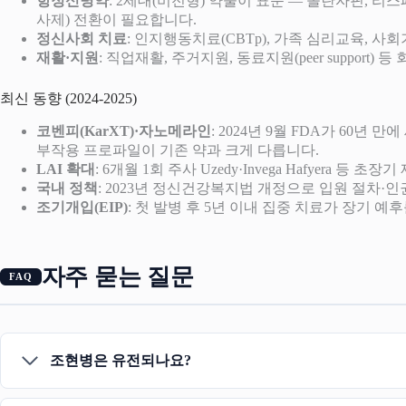
항정신병약
: 2세대(비전형) 약물이 표준 — 올란자핀, 리
사제) 전환이 필요합니다.
정신사회 치료
: 인지행동치료(CBTp), 가족 심리교육, 
재활·지원
: 직업재활, 주거지원, 동료지원(peer support) 
최신 동향 (2024-2025)
코벤피(KarXT)·자노메라인
: 2024년 9월 FDA가 60년 만에
부작용 프로파일이 기존 약과 크게 다릅니다.
LAI 확대
: 6개월 1회 주사 Uzedy·Invega Hafyera
국내 정책
: 2023년 정신건강복지법 개정으로 입원 절차
조기개입(EIP)
: 첫 발병 후 5년 이내 집중 치료가 장기
자주 묻는 질문
조현병은 유전되나요?