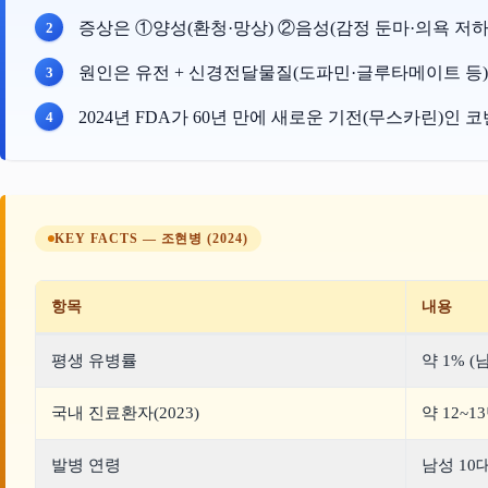
증상은 ①양성(환청·망상) ②음성(감정 둔마·의욕 저하
원인은 유전 + 신경전달물질(도파민·글루타메이트 등) 
2024년 FDA가 60년 만에 새로운 기전(무스카린)인 
KEY FACTS — 조현병 (2024)
항목
내용
평생 유병률
약 1% (
국내 진료환자(2023)
약 12~13
발병 연령
남성 10