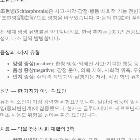
조현병(Schizophrenia)
은 사고·지각·감정·행동·사회적 기능 전
‘조현병(調絃病)’으로 명칭을 바꾸었습니다. 마음의 현(絃)이 
전 세계 평생 유병률은 약 1% 내외로, 한국 환자는 2023년 건강
성이 다소 일찍 발병합니다.
증상의 3가지 유형
양성 증상(positive)
: 환청·망상·와해된 사고·기괴한 행동 등 
음성 증상(negative)
: 감정 둔마, 의욕 저하, 사회적 위축, 무
인지 증상
: 주의력·작업기억·실행기능 저하. 직업·학업 유지
원인 — 한 가지가 아닌 다요인
유전적 소인이 가장 강력한 위험요인입니다. 일란성 쌍둥이 일치율 
잉(중뇌변연계)에 집중했으나, 현재는 글루타메이트·세로토닌·GA
마초 사용도 위험을 높이는 환경 요인입니다.
치료 — 약물·정신사회·재활의 3축