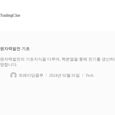
본
문
으
TradingClue
로
건
너
뛰
기
원자력발전 기초
원자력발전의 기초지식을 다루며, 핵분열을 통해 전기를 생산하는 
명합니다.
트레이딩클루
2024년 02월 01일
Tech