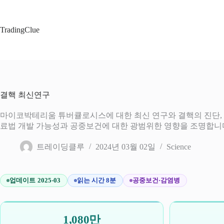
본
문
으
TradingClue
로
건
너
뛰
기
결핵 최신연구
마이코박테리움 튜버큘로시스에 대한 최신 연구와 결핵의 진단, 치
료법 개발 가능성과 공중보건에 대한 광범위한 영향을 조명합니
트레이딩클루
2024년 03월 02일
Science
업데이트 2025-03
읽는 시간 8분
공중보건·감염병
1,080만