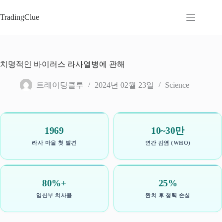
본
문
TradingClue
으
로
건
너
치명적인 바이러스 라사열병에 관해
뛰
기
트레이딩클루
2024년 02월 23일
Science
1969
10~30만
라사 마을 첫 발견
연간 감염 (WHO)
80%+
25%
임산부 치사율
완치 후 청력 손실