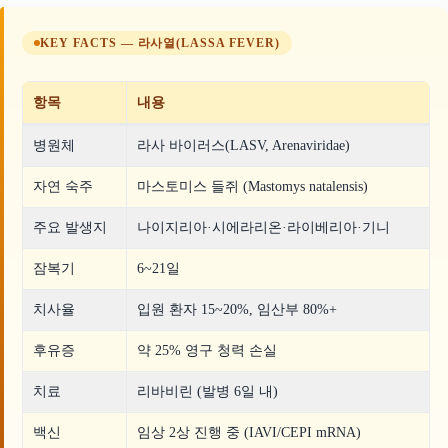
KEY FACTS — 라사열(LASSA FEVER)
항목
내용
병원체
라사 바이러스(LASV, Arenaviridae)
자연 숙주
마스토미스 들쥐 (Mastomys natalensis)
주요 발생지
나이지리아·시에라리온·라이베리아·기니
잠복기
6~21일
치사율
입원 환자 15~20%, 임산부 80%+
후유증
약 25% 영구 청력 손실
치료
리바비린 (발병 6일 내)
백신
임상 2상 진행 중 (IAVI/CEPI mRNA)