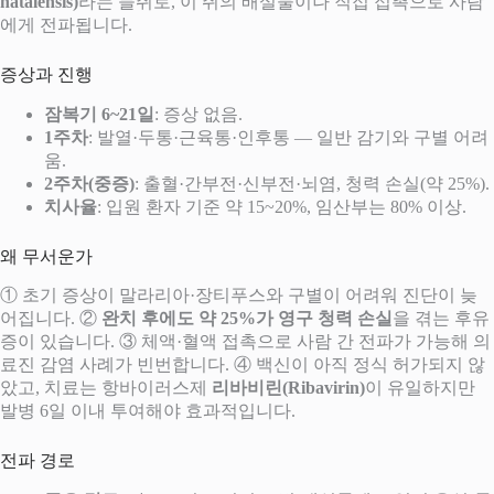
natalensis)
라는 들쥐로, 이 쥐의 배설물이나 직접 접촉으로 사람
에게 전파됩니다.
증상과 진행
잠복기 6~21일
: 증상 없음.
1주차
: 발열·두통·근육통·인후통 — 일반 감기와 구별 어려
움.
2주차(중증)
: 출혈·간부전·신부전·뇌염, 청력 손실(약 25%).
치사율
: 입원 환자 기준 약 15~20%, 임산부는 80% 이상.
왜 무서운가
① 초기 증상이 말라리아·장티푸스와 구별이 어려워 진단이 늦
어집니다. ②
완치 후에도 약 25%가 영구 청력 손실
을 겪는 후유
증이 있습니다. ③ 체액·혈액 접촉으로 사람 간 전파가 가능해 의
료진 감염 사례가 빈번합니다. ④ 백신이 아직 정식 허가되지 않
았고, 치료는 항바이러스제
리바비린(Ribavirin)
이 유일하지만
발병 6일 이내 투여해야 효과적입니다.
전파 경로