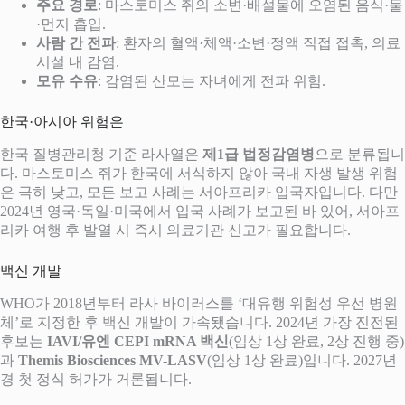
주요 경로
: 마스토미스 쥐의 소변·배설물에 오염된 음식·물
·먼지 흡입.
사람 간 전파
: 환자의 혈액·체액·소변·정액 직접 접촉, 의료
시설 내 감염.
모유 수유
: 감염된 산모는 자녀에게 전파 위험.
한국·아시아 위험은
한국 질병관리청 기준 라사열은
제1급 법정감염병
으로 분류됩니
다. 마스토미스 쥐가 한국에 서식하지 않아 국내 자생 발생 위험
은 극히 낮고, 모든 보고 사례는 서아프리카 입국자입니다. 다만
2024년 영국·독일·미국에서 입국 사례가 보고된 바 있어, 서아프
리카 여행 후 발열 시 즉시 의료기관 신고가 필요합니다.
백신 개발
WHO가 2018년부터 라사 바이러스를 ‘대유행 위험성 우선 병원
체’로 지정한 후 백신 개발이 가속됐습니다. 2024년 가장 진전된
후보는
IAVI/유엔 CEPI mRNA 백신
(임상 1상 완료, 2상 진행 중)
과
Themis Biosciences MV-LASV
(임상 1상 완료)입니다. 2027년
경 첫 정식 허가가 거론됩니다.