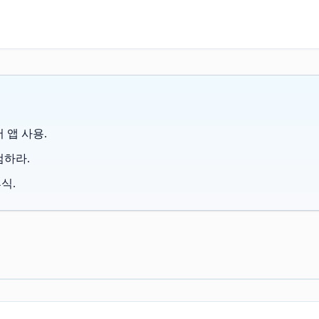
어 앱 사용.
검하라.
식.