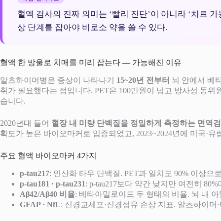
혈액 검사의 진짜 의미는 ‘빨리 진단’이 아니라 ‘치료 가
상 단계를 잡아야 비로소 약을 쓸 수 있다.
혈액 한 방울로 치매를 미리 잡는다 — 가능해진 이유
알츠하이머병은 증상이 나타나기
15~20년 전부터
뇌 안에서 베타
취가 필요했다는 점입니다. PET은 100만원이 넘고 방사성 동위
습니다.
2020년대 들어
혈장 내 미량 단백질을 정밀하게 측정하는 면역
확도가 높은 바이오마커로 입증되었고, 2023~2024년에 미국·
주요 혈액 바이오마커 4가지
p-tau217
: 인산화 타우 단백질. PET과 일치도 90% 이상으로 가장
p-tau181 · p-tau231
: p-tau217보다 약간 낮지만 여전히 8
Aβ42/Aβ40 비율
: 베타아밀로이드 두 형태의 비율. 뇌 내
GFAP · NfL
: 신경교세포·신경섬유 손상 지표. 알츠하이머