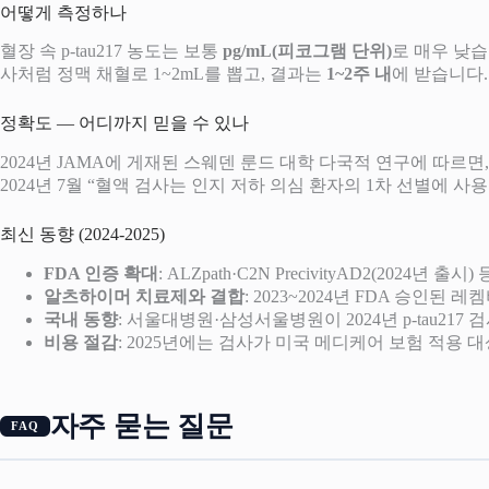
어떻게 측정하나
혈장 속 p-tau217 농도는 보통
pg/mL(피코그램 단위)
로 매우 낮습
사처럼 정맥 채혈로 1~2mL를 뽑고, 결과는
1~2주 내
에 받습니다.
정확도 — 어디까지 믿을 수 있나
2024년 JAMA에 게재된 스웨덴 룬드 대학 다국적 연구에 따르면, 
2024년 7월 “혈액 검사는 인지 저하 의심 환자의 1차 선별에
최신 동향 (2024-2025)
FDA 인증 확대
: ALZpath·C2N PrecivityAD2(202
알츠하이머 치료제와 결합
: 2023~2024년 FDA 승인된 
국내 동향
: 서울대병원·삼성서울병원이 2024년 p-tau217
비용 절감
: 2025년에는 검사가 미국 메디케어 보험 적용 
자주 묻는 질문