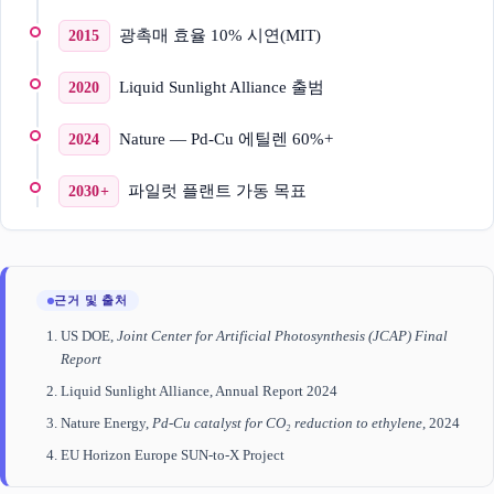
광촉매 효율 10% 시연(MIT)
2015
Liquid Sunlight Alliance 출범
2020
Nature — Pd-Cu 에틸렌 60%+
2024
파일럿 플랜트 가동 목표
2030+
근거 및 출처
US DOE,
Joint Center for Artificial Photosynthesis (JCAP) Final
Report
Liquid Sunlight Alliance, Annual Report 2024
Nature Energy,
Pd-Cu catalyst for CO₂ reduction to ethylene
, 2024
EU Horizon Europe SUN-to-X Project