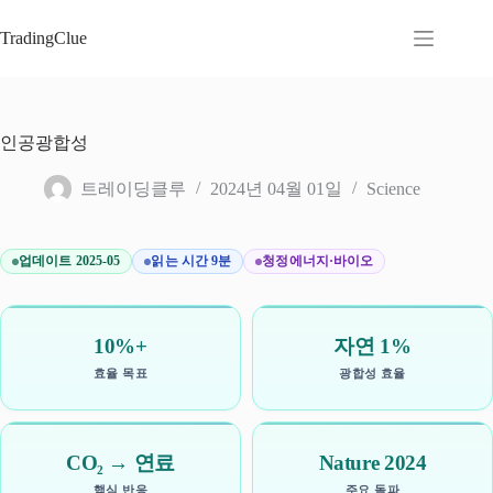
본
문
TradingClue
으
로
건
너
인공광합성
뛰
기
트레이딩클루
2024년 04월 01일
Science
업데이트 2025-05
읽는 시간 9분
청정에너지·바이오
10%+
자연 1%
효율 목표
광합성 효율
CO₂ → 연료
Nature 2024
핵심 반응
주요 돌파