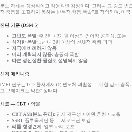
분노 자체는 정상적이고 적응적인 감정이다. 그러나 그 강도·빈
적 충동을 조절하지 못하는 반복적 행동 폭발”로 정의하며, 미국 
진단 기준 (DSM-5)
고빈도 폭발
: 주 2회 + 3개월 이상의 언어적 공격성, 또는
심각한 폭발
: 1년 내 3회 이상의 신체적 폭행·파괴
자극에 비례하지 않음
미리 계획되지 않음
: 충동적 폭발
다른 정신질환·물질로 설명되지 않음
신경 메커니즘
fMRI 연구는 IED 환자에서 (1) 편도체 과활성 — 위협 감지 증
고 브레이크는 약한” 상태다.
치료 — CBT + 약물
CBT-AM(분노 관리)
: 인지 재구성 + 이완 훈련 + 노출
SSRI
: 플루옥세틴 등 — 세로토닌 보강
리튬·항경련제
: 일부 사례 보조