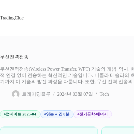
본
문
으
TradingClue
로
건
너
뛰
기
무선전력전송
무선전력전송(Wireless Power Transfer, WPT) 기술의
적 연결 없이 전송하는 혁신적인 기술입니다. 니콜라 테슬라의 초
기까지 이 기술의 발전 과정을 다룹니다. 또한, 무선 전력 전송
트레이딩클루
2024년 03월 07일
Tech
업데이트 2025-04
읽는 시간 8분
전기공학·에너지