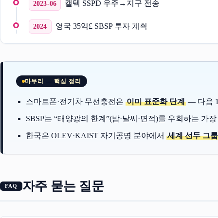
캘텍 SSPD 우주→지구 전송
2023-06
영국 35억£ SBSP 투자 계획
2024
마무리 — 핵심 정리
스마트폰·전기차 무선충전은
이미 표준화 단계
— 다음 1
SBSP는 “태양광의 한계”(밤·날씨·면적)를 우회하는 가장
한국은 OLEV·KAIST 자기공명 분야에서
세계 선두 그룹
자주 묻는 질문