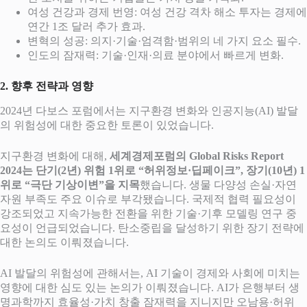
여성 건강과 경제 번영: 여성 건강 격차 해소 투자는 경제에
연간 1조 달러 추가 효과.
변혁의 성공: 의지·기술·엄격함·범위의 네 가지 요소 필수.
인도의 잠재력: 기술·인재·의료 분야에서 빠르게 변화.
2. 향후 전략과 영향
2024년 다보스 포럼에서는 지구환경 변화와 인공지능(AI) 발달
의 위험성에 대한 중요한 토론이 있었습니다.
지구환경 변화에 대해,
세계경제포럼의 Global Risks Report
2024는 단기(2년) 위험 1위로 “허위정보·딥페이크”, 장기(10년) 1
위로 “극단 기상이변”을 지목
했습니다. 생물 다양성 손실·자연
자원 부족도 주요 이슈로 부각됐습니다. 국제적 협력 필요성이
강조되었고 지속가능한 전환을 위한 기술·기후 모델링 연구 중
요성이 언급되었습니다. 탄소중립을 달성하기 위한 장기 전략에
대한 논의도 이뤄졌습니다.
AI 발달의 위험성에 관해서는, AI 기술이 경제와 사회에 미치는
영향에 대한 심도 있는 논의가 이뤄졌습니다. AI가 은행부터 생
명과학까지 효율성·가치 창출 잠재력을 지니지만 오남용·허위