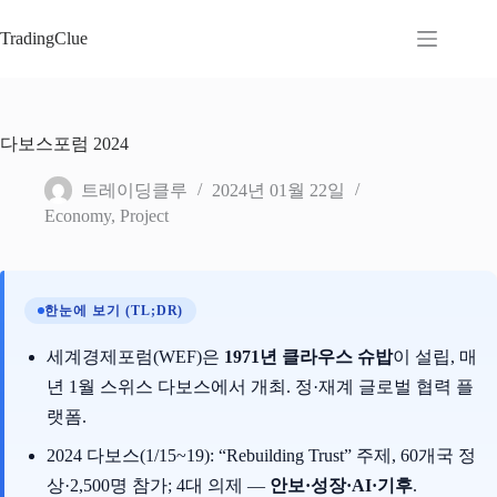
본
문
TradingClue
으
로
건
너
다보스포럼 2024
뛰
기
트레이딩클루
2024년 01월 22일
Economy
,
Project
한눈에 보기 (TL;DR)
세계경제포럼(WEF)은
1971년 클라우스 슈밥
이 설립, 매
년 1월 스위스 다보스에서 개최. 정·재계 글로벌 협력 플
랫폼.
2024 다보스(1/15~19): “Rebuilding Trust” 주제, 60개국 정
상·2,500명 참가; 4대 의제 —
안보·성장·AI·기후
.