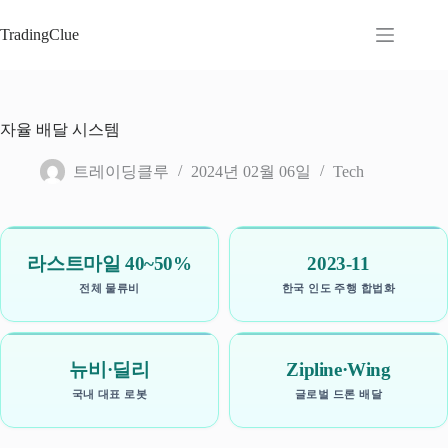
본
문
TradingClue
으
로
건
너
자율 배달 시스템
뛰
기
트레이딩클루
2024년 02월 06일
Tech
라스트마일 40~50%
2023-11
전체 물류비
한국 인도 주행 합법화
뉴비·딜리
Zipline·Wing
국내 대표 로봇
글로벌 드론 배달