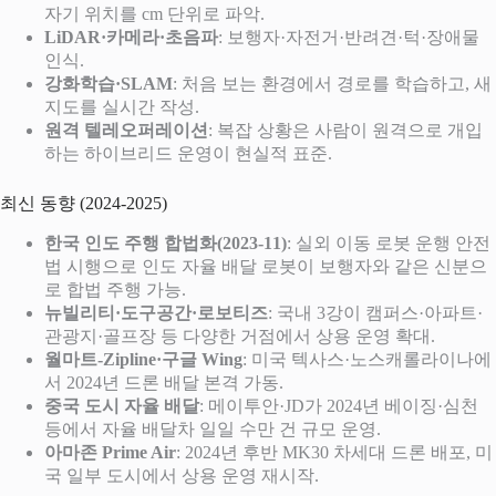
자기 위치를 cm 단위로 파악.
LiDAR·카메라·초음파
: 보행자·자전거·반려견·턱·장애물
인식.
강화학습·SLAM
: 처음 보는 환경에서 경로를 학습하고, 새
지도를 실시간 작성.
원격 텔레오퍼레이션
: 복잡 상황은 사람이 원격으로 개입
하는 하이브리드 운영이 현실적 표준.
최신 동향 (2024-2025)
한국 인도 주행 합법화(2023-11)
: 실외 이동 로봇 운행 안전
법 시행으로 인도 자율 배달 로봇이 보행자와 같은 신분으
로 합법 주행 가능.
뉴빌리티·도구공간·로보티즈
: 국내 3강이 캠퍼스·아파트·
관광지·골프장 등 다양한 거점에서 상용 운영 확대.
월마트-Zipline·구글 Wing
: 미국 텍사스·노스캐롤라이나에
서 2024년 드론 배달 본격 가동.
중국 도시 자율 배달
: 메이투안·JD가 2024년 베이징·심천
등에서 자율 배달차 일일 수만 건 규모 운영.
아마존 Prime Air
: 2024년 후반 MK30 차세대 드론 배포, 미
국 일부 도시에서 상용 운영 재시작.