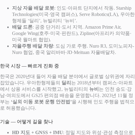
지상 자율 배달 로봇
: 인도·아파트 단지에서 작동. Starship
Technologies(미국·영국 캠퍼스), Serve Robotics(LA), 우아한
형제들 ‘딜리’, 뉴빌리티 ‘뉴비’.
배달 드론
: 공중 단거리·도서 지역. Amazon Prime Air,
Google Wing(호주·미국·핀란드), Zipline(아프리카 의약품·
미국 월마트 협업).
자율주행 배달 차량
: 도심 가로 주행. Nuro R3, 도미노피자-
Nuro 협업, 중국 알리바바·JD·Meituan 자율배달차.
한국 시장 — 빠르게 진화 중
한국은 2020년대 들어 자율 배달 분야에서 글로벌 상위권에 자리
잡았습니다. 우아한형제들의
딜리
는 2018년부터 캠퍼스·아파트
에서 상용 서비스를 시작했고, 뉴빌리티의
뉴비
는 인천 송도·강
남·여의도에서 GS25 편의점 배송을 운영합니다. 2023년 11월 정
부는
‘실외 이동 로봇 운행 안전법’
을 시행해 인도 주행을 법적으
로 허용했습니다.
기술 — 어떻게 길을 찾나
HD 지도 + GNSS + IMU
: 정밀 지도와 위성·관성 측정으로